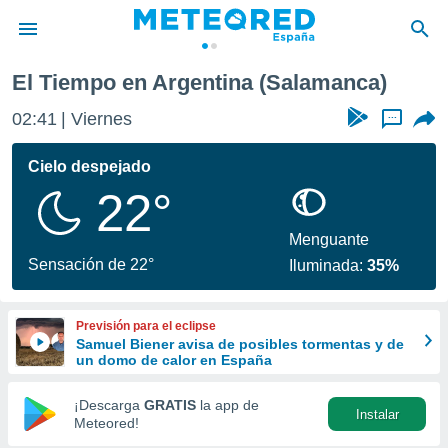
El Tiempo en Argentina (Salamanca)
privacidad
02:41
Viernes
...
o de
tiempo.com)
borado por
Cielo despejado
es para
22°
ue la
 que se
e calidad.
Menguante
eder a este
Sensación de 22°
Iluminada:
35%
ediante las
opciones:
Previsión para el eclipse
ookies y
Samuel Biener avisa de posibles tormentas y de
e forma
un domo de calor en España
d digital
¡Descarga
GRATIS
la app de
Instalar
ada, basada
Meteored!
mación