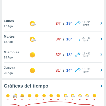
 botón
.
nto,
Lunes
11
-
36
34°
/
19°
km/h
17 Ago
cios
kies,
Martes
ores únicos
22
-
46
34°
/
18°
km/h
18 Ago
as similares
nar,
rocesar
Miércoles
13
-
42
32°
/
18°
onales como
km/h
19 Ago
 este sitio
recciones IP
Jueves
ficadores de
16
-
35
31°
/
14°
km/h
20 Ago
 posible
s
 traten tus
Gráficas del tiempo
nales en
 interés
go a lo que
35°
34°
31°
34°
35°
37°
38°
38°
38°
36°
34°
34°
32°
nerte. Para
retirar su