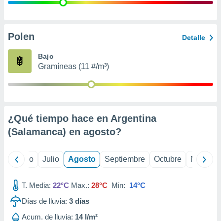
 seleccionar
o.
calización
precisa e
Polen
Detalle
ión mediante
Bajo
, publicidad
Gramíneas (11 #/m³)
dos,
 publicidad
,
ón de
¿Qué tiempo hace en Argentina
 desarrollo
s.
(Salamanca) en
agosto
?
tros 1199
ios
yo
Junio
Julio
Agosto
Septiembre
Octubre
Noviemb
T. Media:
22°C
Max.:
28°C
Min:
14°C
Días de lluvia:
3
días
Acum. de lluvia:
14 l/m²