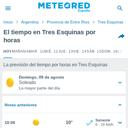
privacidad
o de
Inicio
Argentina
Provincia de Entre Ríos
Tres Esquinas
tiempo.com)
borado por
El tiempo en Tres Esquinas por
es para
horas
ue la
 que se
e calidad.
HOY
MAÑANA
MAR. 11
MIÉ. 12
JUE. 13
VIE. 14
SÁB. 15
DOM. 16
LUN.
eder a este
ediante las
La previsión del tiempo por horas en Tres Esquinas
opciones:
Domingo, 09 de agosto
ookies y
Soleado
e forma
La mayor parte del día
d digital
ada, basada
Horas anteriores
mación
ediante
ecnologías
Suroeste
10°
10:00
nos permite
6
-
16
km/h