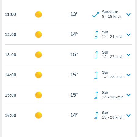
estra
ara seguir
Suroeste
e contenido
13°
11:00
8
-
18
km/h
stándares
ACEPTAR
sin coste.
Y
Sur
CONTINUAR
14°
12:00
 botón
12
-
24
km/h
continuar",
der a la
CONFIGURACIÓN
ndo la
Sur
15°
13:00
13
-
27
km/h
 de todas
, ya sean
de nuestros
Sur
15°
14:00
 nos
14
-
28
km/h
 y análisis
tamiento en
Sur
15°
15:00
14
-
28
km/h
b, así como
un perfil
para
Sur
14°
16:00
ublicidad y
13
-
28
km/h
do en
 mismo.