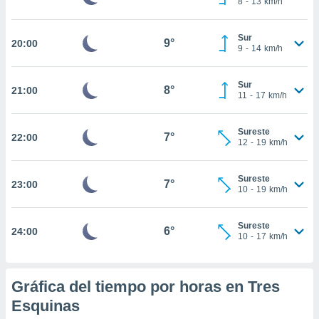
8
-
13
km/h
te
 de que
talarán
Sur
9°
20:00
e sean
9
-
14
km/h
para
a
Sur
por el sitio
8°
21:00
11
-
17
km/h
o se
cookies para
Sureste
7°
22:00
nto ni para
12
-
19
km/h
licidad o
Sureste
ado, aunque
7°
23:00
10
-
19
km/h
sualizar
general no
ada. Puedes
Sureste
6°
24:00
 instalación
10
-
17
km/h
y acceder a
io web a
ste abono
Gráfica del tiempo por horas en Tres
 botón
.
Esquinas