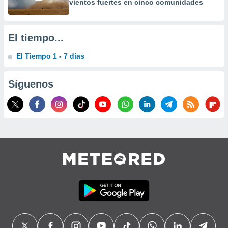
vientos fuertes en cinco comunidades
precisa e
ión mediante
, publicidad
El tiempo...
dos,
El Tiempo 1 - 7 días
 publicidad
,
Síguenos
ón de
 desarrollo
s.
tros 1199
ios