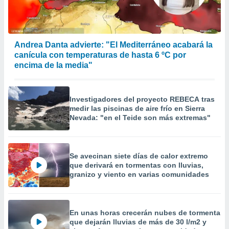
 la
da, crear un
personalizar
Andrea Danta advierte: "El Mediterráneo acabará la
o, uso de
canícula con temperaturas de hasta 6 ºC por
a la
e contenido
encima de la media"
do, medir el
 de la
medir el
Investigadores del proyecto REBECA tras
 del
medir las piscinas de aire frío en Sierra
 comprender
Nevada: "en el Teide son más extremas"
 través de
s o a través
nación de
edentes de
Se avecinan siete días de calor extremo
fuentes,
que derivará en tormentas con lluvias,
y mejora de
granizo y viento en varias comunidades
os, uso de
ados con el
 seleccionar
o.
En unas horas crecerán nubes de tormenta
que dejarán lluvias de más de 30 l/m2 y
calización