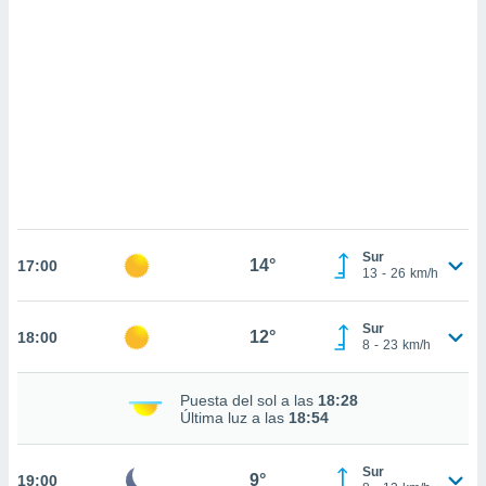
sultar más
 en nuestra
 Cookies
y
ualquier
ento
 botón
ación de
kies
 disponible
e nuestra
.
Sur
14°
17:00
13
-
26
km/h
IVAMENTE,
Sur
12°
18:00
as
8
-
23
km/h
 a cookies
 no aceptar
Puesta del sol a las
18:28
ón de
Última luz a las
18:54
uedes
uestro sitio
.com. En
Sur
9°
19:00