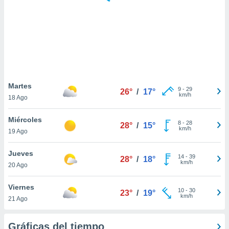
 botón
.
nto,
cios
kies,
ores únicos
Martes
9
-
29
as similares
26°
/
17°
km/h
18 Ago
nar,
rocesar
Miércoles
onales como
8
-
28
28°
/
15°
km/h
 este sitio
19 Ago
recciones IP
ficadores de
Jueves
14
-
39
28°
/
18°
 posible
km/h
20 Ago
s
 traten tus
Viernes
nales en
10
-
30
23°
/
19°
km/h
 interés
21 Ago
go a lo que
nerte. Para
Gráficas del tiempo
retirar su