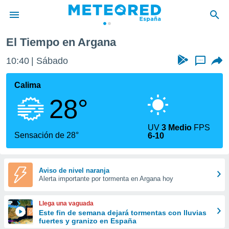
El Tiempo en Argana
privacidad
10:40
Sábado
...
o de
tiempo.com)
borado por
Calima
es para
28°
ue la
 que se
e calidad.
UV
3 Medio
FPS
eder a este
Sensación de 28°
6-10
ediante las
opciones:
ookies y
Aviso de nivel naranja
Alerta importante por tormenta en Argana hoy
e forma
d digital
Llega una vaguada
ada, basada
Este fin de semana dejará tormentas con lluvias
fuertes y granizo en España
mación