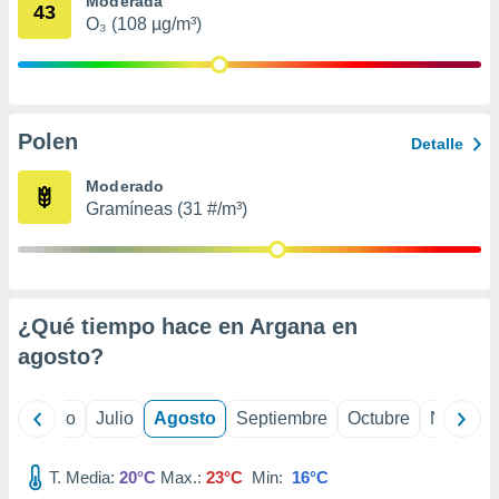
Moderada
 seleccionar
43
o.
O₃ (108 µg/m³)
calización
precisa e
ión mediante
Polen
, publicidad
Detalle
dos,
Moderado
 publicidad
Gramíneas (31 #/m³)
,
ón de
 desarrollo
s.
¿Qué tiempo hace en Argana en
tros 1199
ios
agosto
?
yo
Junio
Julio
Agosto
Septiembre
Octubre
Noviemb
T. Media:
20°C
Max.:
23°C
Min:
16°C