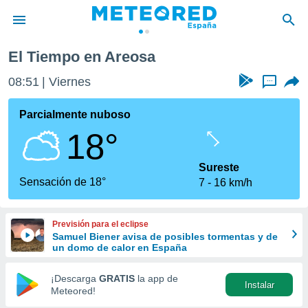
El Tiempo en Areosa
privacidad
08:51
Viernes
...
o de
tiempo.com)
borado por
Parcialmente nuboso
es para
18°
ue la
 que se
e calidad.
Sureste
eder a este
Sensación de 18°
7
16 km/h
ediante las
opciones:
Previsión para el eclipse
ookies y
Samuel Biener avisa de posibles tormentas y de
e forma
un domo de calor en España
d digital
¡Descarga
GRATIS
la app de
Instalar
ada, basada
Meteored!
mación