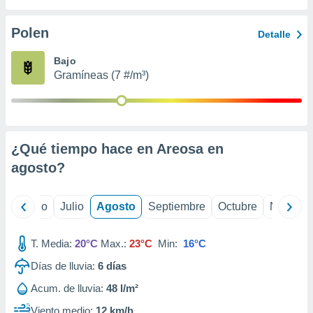
 seleccionar
o.
Polen
Detalle
calización
precisa e
Bajo
ión mediante
Gramíneas (7 #/m³)
, publicidad
dos,
 publicidad
,
¿Qué tiempo hace en Areosa en
ón de
agosto
?
 desarrollo
s.
tros 1199
yo
Junio
Julio
Agosto
Septiembre
Octubre
Noviemb
ios
T. Media:
20°C
Max.:
23°C
Min:
16°C
Días de lluvia:
6
días
Acum. de lluvia:
48 l/m²
Viento medio:
12 km/h