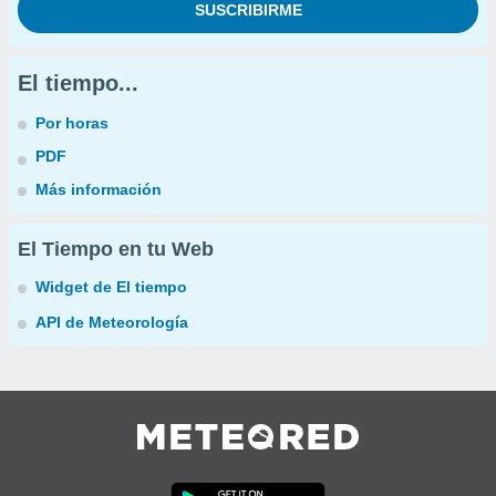
El tiempo...
Por horas
PDF
Más información
El Tiempo en tu Web
Widget de El tiempo
API de Meteorología