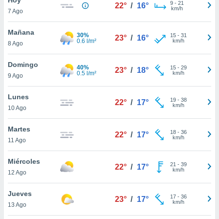
9
-
21
22°
/
16°
km/h
7 Ago
do en
 mismo.
sultar más
Mañana
30%
15
-
31
23°
/
16°
 en nuestra
0.6 l/m²
km/h
8 Ago
 Cookies
y
ualquier
Domingo
40%
15
-
29
23°
/
18°
0.5 l/m²
km/h
9 Ago
ento
 botón
ación de
Lunes
19
-
38
22°
/
17°
kies
km/h
10 Ago
 disponible
e nuestra
Martes
18
-
36
.
22°
/
17°
km/h
11 Ago
IVAMENTE,
Miércoles
21
-
39
22°
/
17°
km/h
12 Ago
as
 a cookies
Jueves
17
-
36
23°
/
17°
km/h
 no aceptar
13 Ago
ón de