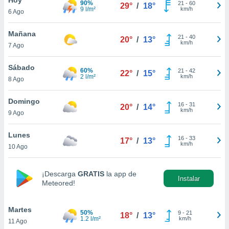
90%
21
-
60
29°
/
18°
9 l/m²
km/h
6 Ago
do en
 mismo.
sultar más
Mañana
21
-
40
20°
/
13°
 en nuestra
km/h
7 Ago
 Cookies
y
ualquier
Sábado
60%
21
-
42
22°
/
15°
2 l/m²
km/h
8 Ago
ento
 botón
ación de
Domingo
16
-
31
20°
/
14°
kies
km/h
9 Ago
 disponible
e nuestra
Lunes
16
-
33
.
17°
/
13°
km/h
10 Ago
IVAMENTE,
¡Descarga
GRATIS
la app de
Instalar
Meteored!
as
 a cookies
Martes
 no aceptar
50%
9
-
21
18°
/
13°
1.2 l/m²
km/h
11 Ago
ón de