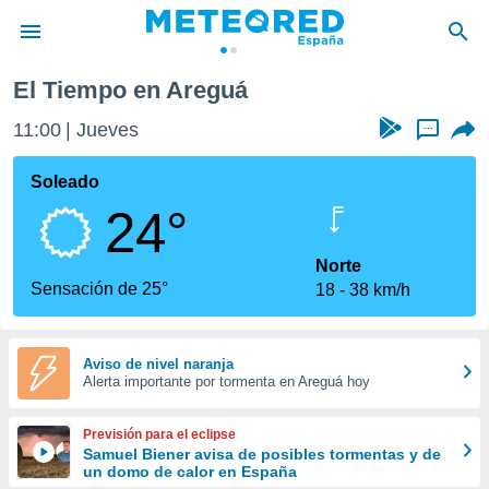
El Tiempo en Areguá
privacidad
11:00
Jueves
...
o de
tiempo.com)
borado por
Soleado
es para
24°
ue la
 que se
e calidad.
Norte
eder a este
Sensación de 25°
18
38 km/h
ediante las
opciones:
ookies y
Aviso de nivel naranja
Alerta importante por tormenta en Areguá hoy
e forma
d digital
Previsión para el eclipse
ada, basada
Samuel Biener avisa de posibles tormentas y de
un domo de calor en España
mación