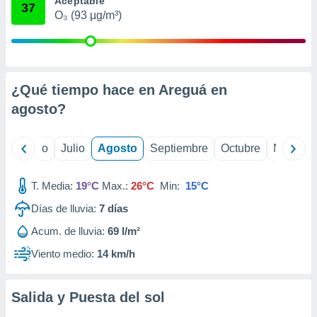
Aceptable
 seleccionar
37
o.
O₃ (93 µg/m³)
calización
precisa e
ión mediante
¿Qué tiempo hace en Areguá en
, publicidad
agosto
?
dos,
 publicidad
,
yo
Junio
Julio
Agosto
Septiembre
Octubre
Noviemb
ón de
 desarrollo
s.
T. Media:
19°C
Max.:
26°C
Min:
15°C
tros 1199
Días de lluvia:
7
días
ios
Acum. de lluvia:
69 l/m²
Viento medio:
14 km/h
Salida y Puesta del sol