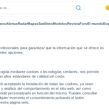
deos
Alertas
Radar
Mapas
Satélites
Modelos
Revista
Foro
El mundo
Esq
ofesionales para garantizar que la información que se ofrece es
entes opciones:
Ardilleux
ecogida mediante cookies o tecnologías similares, nos permite
on altos estándares de calidad sin coste.
eb aceptando la instalación de todas las cookies, ya sean
 y análisis del comportamiento en el sitio web, así como
...
ntenido personalizado en función del mismo. Puedes consultar
alquier momento el consentimiento pulsando el botón
Por horas
uestra página web.
Se espera calima en las
próximas horas