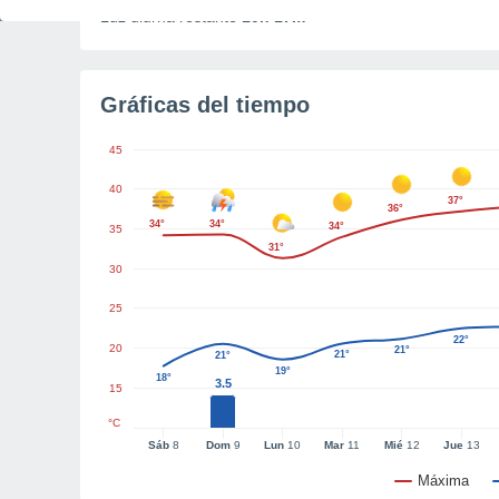
Luz diurna restante
10h 17m
Gráficas del tiempo
45
40
37°
36°
34°
34°
34°
35
31°
30
25
22°
20
21°
21°
21°
19°
18°
3.5
15
°C
Sáb
8
Dom
9
Lun
10
Mar
11
Mié
12
Jue
13
Máxima