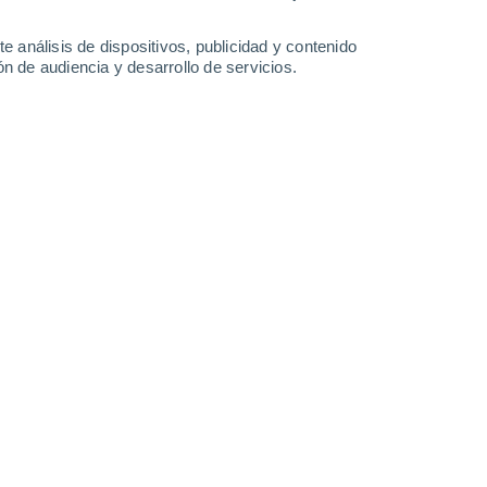
34°
/
21°
36°
/
21°
37°
/
22°
38°
/
23°
e análisis de dispositivos, publicidad y contenido
n de audiencia y desarrollo de servicios.
-
31
km/h
15
-
27
km/h
12
-
28
km/h
12
-
22
km/h
to
Noreste
5 Medio
9
-
23 km/h
FPS:
6-10
Este
7 Alto
6
-
23 km/h
FPS:
15-25
Este
7 Alto
4
-
19 km/h
FPS:
15-25
Este
7 Alto
4
-
17 km/h
FPS:
15-25