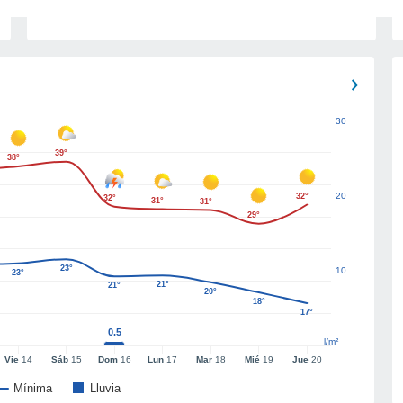
30
39°
38°
20
32°
32°
31°
31°
29°
23°
10
23°
21°
21°
20°
18°
17°
0.5
l/m²
Vie
14
Sáb
15
Dom
16
Lun
17
Mar
18
Mié
19
Jue
20
Mínima
Lluvia