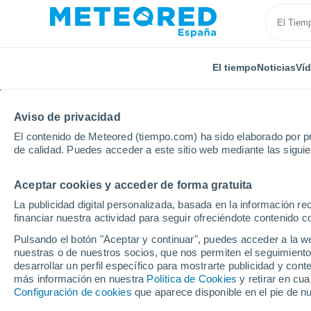
El tiempo
Noticias
Ví
Aviso de privacidad
El contenido de Meteored (tiempo.com) ha sido elaborado por pr
de calidad. Puedes acceder a este sitio web mediante las sigui
Aceptar cookies y acceder de forma gratuita
Inicio
Francia
Nueva Aquitania
Deux-Sèvres
La publicidad digital personalizada, basada en la información r
financiar nuestra actividad para seguir ofreciéndote contenido c
El Tiempo en Ardilleux
Pulsando el botón "Aceptar y continuar", puedes acceder a la w
nuestras o de nuestros socios, que nos permiten el seguimiento
11:36
Sábado
desarrollar un perfil específico para mostrarte publicidad y co
más información en nuestra
Política de Cookies
y retirar en cu
Configuración de cookies
que aparece disponible en el pie de n
Soleado