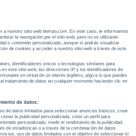
er a nuestro sitio web tiempo.com. En este caso, te informamos
h
tizar la navegación por el sitio web, pero no se utilizarán
dad o contenido personalizado, aunque sí podrás visualizar
ción de cookies y acceder a nuestro sitio web a través de este
es, identificadores únicos o tecnologías similares para
n este sitio web, las direcciones IP y los identificadores de
rsonales en virtud de un interés legítimo, algo a lo que puedes
e nubosidad
Radar de lluvia
Satélites
Modelos
 al tratamiento de datos en cualquier momento haciendo clic en
miento de datos:
Martes
Miércoles
Jueves
Viernes
uso de datos limitados para seleccionar anuncios básicos, crear
11 Ago
12 Ago
13 Ago
14 Ago
ccionar la publicidad personalizada, crear un perfil para
ontenido personalizado, medir el rendimiento de la publicidad,
vés de estadísticas o a través de la combinación de datos
rvicios, uso de datos limitados con el objetivo de seleccionar el