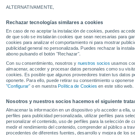
29°
ALTERNATIVAMENTE,
Rechazar tecnologías similares a cookies
Noreste
En caso de no aceptar la instalación de cookies, puedes acced
Sensación de 28°
9
-
23 km/
de que solo se instalarán cookies que sean necesarias para garan
cookies para analizar el comportamiento ni para mostrar publici
publicidad general no personalizada. Puedes rechazar la instala
abono pulsando el botón "Rechazar".
Tormentas muy fuertes
Dejarán lluvias muy intensas, reventones y
Con su consentimiento, nosotros y
nuestros socios
usamos cooki
pedrisco en las comunidades del norte
almacenar, acceder y procesar datos personales como su visita e
cookies. Es posible que algunos proveedores traten tus datos pe
El Tiempo 1 - 7 días
Por horas
Actualidad
Mapa d
oponerte. Para ello, puede retirar su consentimiento u oponerse
"Configurar"
o en nuestra
Política de Cookies
en este sitio web.
Nosotros y nuestros socios hacemos el siguiente trata
Mañana
Lunes
Hoy
Almacenar la información en un dispositivo y/o acceder a ella, 
9 Ago
10 Ago
8 Ago
perfiles para publicidad personalizada, utilizar perfiles para sele
personalizar el contenido, uso de perfiles para la selección de c
medir el rendimiento del contenido, comprender al público a tra
procedentes de diferentes fuentes, desarrollo y mejora de los se
70%