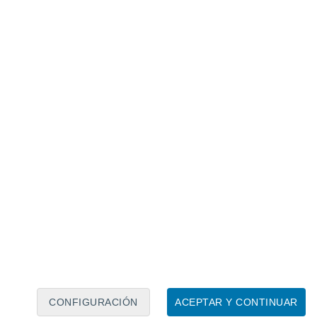
Calendario lunar
Lun
Mar
Mié
Jue
Vie
Sáb
Dom
8
9
10
11
12
13
14
15
16
17
18
19
20
21
CONFIGURACIÓN
ACEPTAR Y CONTINUAR