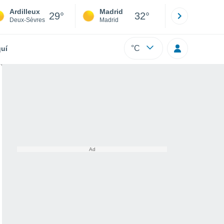
Ardilleux
Madrid
Barcelona
29°
32°
Deux-Sèvres
Madrid
Barcelona
°C
uí