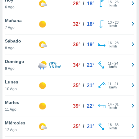
15
-
26
28°
/
18°
km/h
6 Ago
do en
 mismo.
sultar más
Mañana
13
-
23
32°
/
18°
 en nuestra
km/h
7 Ago
 Cookies
y
ualquier
Sábado
16
-
28
36°
/
19°
km/h
8 Ago
ento
 botón
ación de
Domingo
70%
11
-
24
34°
/
21°
kies
0.6 l/m²
km/h
9 Ago
 disponible
e nuestra
Lunes
11
-
21
.
35°
/
21°
km/h
10 Ago
IVAMENTE,
Martes
14
-
31
39°
/
22°
km/h
11 Ago
as
 a cookies
Miércoles
18
-
33
35°
/
21°
km/h
 no aceptar
12 Ago
ón de