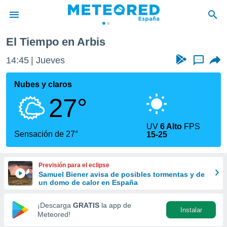
El Tiempo en Arbis
privacidad
14:45
Jueves
...
o de
tiempo.com)
borado por
Nubes y claros
es para
27°
ue la
 que se
e calidad.
UV
6 Alto
FPS
eder a este
Sensación de 27°
15-25
ediante las
opciones:
Previsión para el eclipse
ookies y
Samuel Biener avisa de posibles tormentas y de
e forma
un domo de calor en España
d digital
¡Descarga
GRATIS
la app de
Instalar
ada, basada
Meteored!
mación