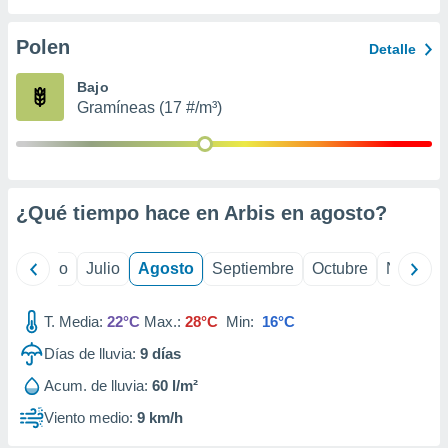
 seleccionar
o.
Polen
Detalle
calización
precisa e
Bajo
ión mediante
Gramíneas (17 #/m³)
, publicidad
dos,
 publicidad
,
¿Qué tiempo hace en Arbis en
agosto
?
ón de
 desarrollo
s.
yo
Junio
Julio
Agosto
Septiembre
Octubre
Noviemb
tros 1199
ios
T. Media:
22°C
Max.:
28°C
Min:
16°C
Días de lluvia:
9
días
Acum. de lluvia:
60 l/m²
Viento medio:
9 km/h