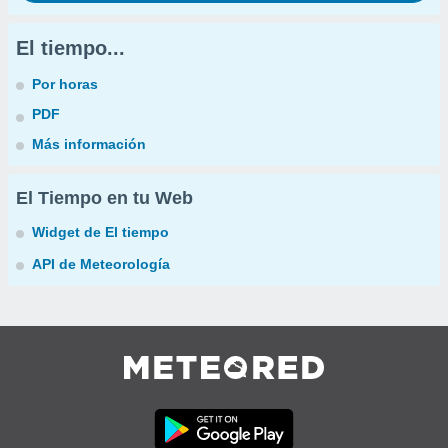
El tiempo...
Por horas
PDF
Más información
El Tiempo en tu Web
Widget de El tiempo
API de Meteorología