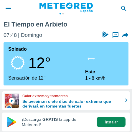
El Tiempo en Arbieto
privacidad
07:48
Domingo
...
o de
tiempo.com)
borado por
Soleado
es para
12°
ue la
 que se
e calidad.
Este
eder a este
Sensación de 12°
1
8 km/h
ediante las
opciones:
Calor extremo y tormentas
ookies y
Se avecinan siete días de calor extremo que
e forma
derivará en tormentas fuertes
d digital
¡Descarga
GRATIS
la app de
Instalar
ada, basada
Meteored!
mación