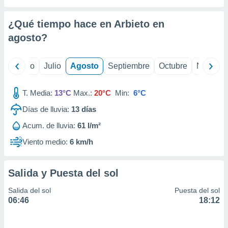
 seleccionar
o.
¿Qué tiempo hace en Arbieto en
calización
precisa e
agosto
?
ión mediante
, publicidad
yo
Junio
Julio
Agosto
Septiembre
Octubre
Noviemb
dos,
T. Media:
13°C
Max.:
20°C
Min:
6°C
 publicidad
,
Días de lluvia:
13
días
ón de
 desarrollo
Acum. de lluvia:
61 l/m²
s.
Viento medio:
6 km/h
tros 1199
ios
Salida y Puesta del sol
Salida del sol
Puesta del sol
06:46
18:12