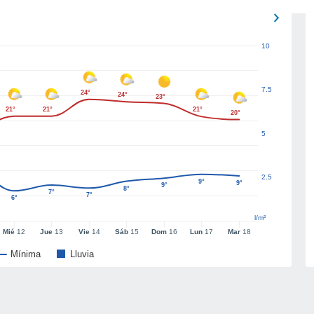
10
7.5
24°
24°
23°
21°
21°
21°
20°
5
2.5
9°
9°
9°
8°
7°
7°
6°
l/m²
Mié
12
Jue
13
Vie
14
Sáb
15
Dom
16
Lun
17
Mar
18
Mínima
Lluvia