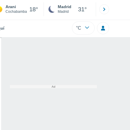
Arani
Madrid
Barcelona
18°
31°
Cochabamba
Madrid
Barcelona
°C
uí