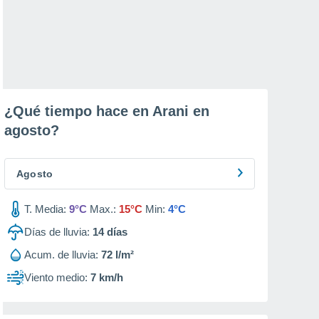
¿Qué tiempo hace en Arani en
agosto
?
Agosto
T. Media:
9°C
Max.:
15°C
Min:
4°C
Días de lluvia:
14
días
Acum. de lluvia:
72 l/m²
Viento medio:
7 km/h