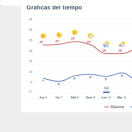
Gráficas del tiempo
35
30
24°
25
23°
23°
23°
20
19°
19°
15
10
9°
9°
8°
8°
7°
5
5°
0.2
°C
Jue
6
Vie
7
Sáb
8
Dom
9
Lun
10
Mar
11
Máxima