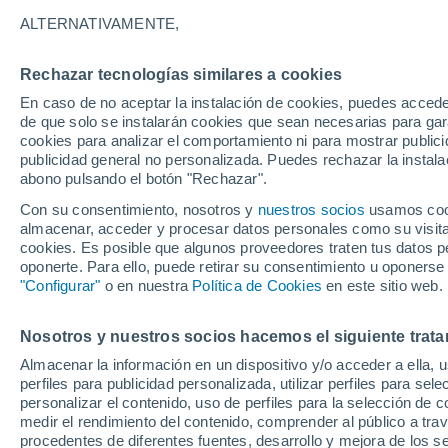
18°
ALTERNATIVAMENTE,
Rechazar tecnologías similares a cookies
Este
En caso de no aceptar la instalación de cookies, puedes acced
Sensación de 18°
9
-
25 km/
de que solo se instalarán cookies que sean necesarias para garan
cookies para analizar el comportamiento ni para mostrar publici
publicidad general no personalizada. Puedes rechazar la instala
abono pulsando el botón "Rechazar".
Previsión para el eclipse
Samuel Biener avisa de posibles tormentas y
Con su consentimiento, nosotros y
nuestros socios
usamos cooki
un domo de calor en España
almacenar, acceder y procesar datos personales como su visita e
cookies. Es posible que algunos proveedores traten tus datos pe
El Tiempo 1 - 7 días
Por horas
Actualidad
Mapa de
oponerte. Para ello, puede retirar su consentimiento u oponerse
"Configurar"
o en nuestra
Política de Cookies
en este sitio web.
Nosotros y nuestros socios hacemos el siguiente trata
Mañana
Sábado
D
Hoy
Almacenar la información en un dispositivo y/o acceder a ella, 
7 Ago
8 Ago
6 Ago
perfiles para publicidad personalizada, utilizar perfiles para sele
personalizar el contenido, uso de perfiles para la selección de c
medir el rendimiento del contenido, comprender al público a tra
procedentes de diferentes fuentes, desarrollo y mejora de los se