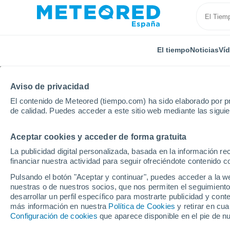
El tiempo
Noticias
Ví
Aviso de privacidad
El contenido de Meteored (tiempo.com) ha sido elaborado por pr
de calidad. Puedes acceder a este sitio web mediante las sigui
Aceptar cookies y acceder de forma gratuita
Inicio
Bolivia
Departamento de Cochabamba
Ar
La publicidad digital personalizada, basada en la información r
financiar nuestra actividad para seguir ofreciéndote contenido c
El Tiempo en Arani
Pulsando el botón "Aceptar y continuar", puedes acceder a la w
nuestras o de nuestros socios, que nos permiten el seguimiento
17:57
Jueves
desarrollar un perfil específico para mostrarte publicidad y co
más información en nuestra
Política de Cookies
y retirar en cu
Configuración de cookies
que aparece disponible en el pie de n
Soleado