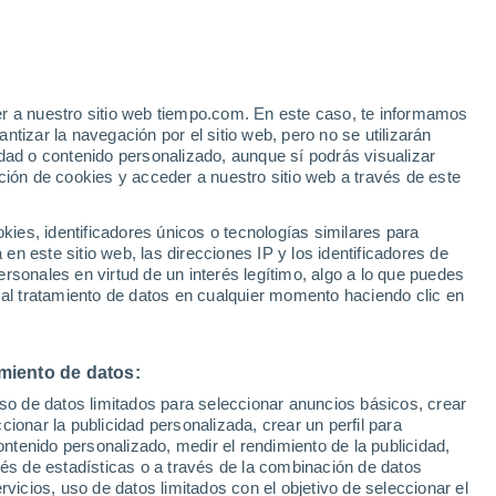
er a nuestro sitio web tiempo.com. En este caso, te informamos
h
tizar la navegación por el sitio web, pero no se utilizarán
dad o contenido personalizado, aunque sí podrás visualizar
ción de cookies y acceder a nuestro sitio web a través de este
 de
es, identificadores únicos o tecnologías similares para
n este sitio web, las direcciones IP y los identificadores de
rsonales en virtud de un interés legítimo, algo a lo que puedes
 temperatura
Radar de lluvia
Satélites
Modelos
 al tratamiento de datos en cualquier momento haciendo clic en
miento de datos:
omingo
Lunes
Martes
Miércoles
uso de datos limitados para seleccionar anuncios básicos, crear
9 Ago
10 Ago
11 Ago
12 Ago
ccionar la publicidad personalizada, crear un perfil para
ontenido personalizado, medir el rendimiento de la publicidad,
vés de estadísticas o a través de la combinación de datos
rvicios, uso de datos limitados con el objetivo de seleccionar el
70%