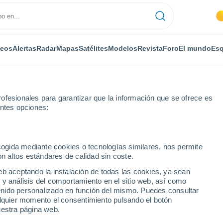
deos
Alertas
Radar
Mapas
Satélites
Modelos
Revista
Foro
El mundo
Esq
ofesionales para garantizar que la información que se ofrece es
entes opciones:
ani
ecogida mediante cookies o tecnologías similares, nos permite
on altos estándares de calidad sin coste.
eb aceptando la instalación de todas las cookies, ya sean
 y análisis del comportamiento en el sitio web, así como
...
ntenido personalizado en función del mismo. Puedes consultar
alquier momento el consentimiento pulsando el botón
Por horas
uestra página web.
Cielos despejados en las
próximas horas