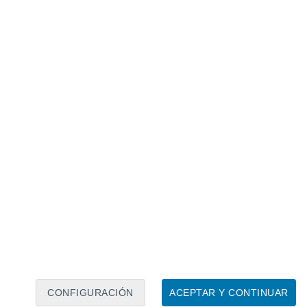
Calendario lunar
Lun
Mar
Mié
Jue
Vie
Sáb
Dom
6
7
8
9
10
11
12
13
14
15
16
17
18
19
CONFIGURACIÓN
ACEPTAR Y CONTINUAR