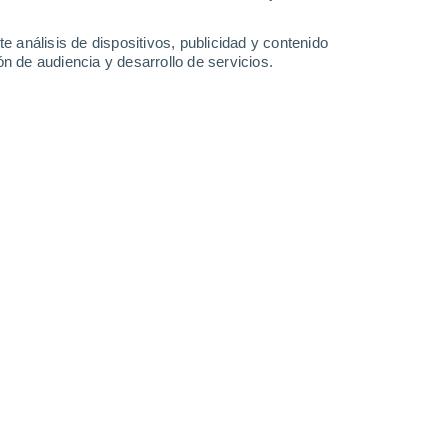
0.2 l/m²
23°
/
9°
19°
/
8°
19°
/
9°
21°
/
6°
e análisis de dispositivos, publicidad y contenido
n de audiencia y desarrollo de servicios.
-
51
km/h
18
-
50
km/h
19
-
49
km/h
15
-
44
km/h
Este
1 Bajo
1°
9
-
27 km/h
FPS:
no
Este
0 Bajo
8°
9
-
25 km/h
FPS:
no
ado
Este
0 Bajo
6°
5
-
20 km/h
FPS:
no
ado
Este
0 Bajo
4°
5
-
14 km/h
FPS:
no