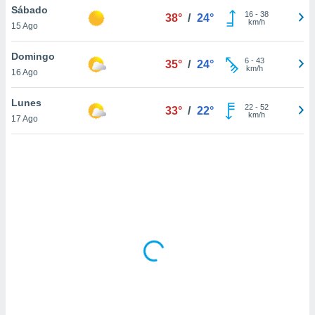
uedes
Sábado
16
-
38
38°
/
24°
uestro sitio
km/h
15 Ago
.com. En
te
Domingo
 de que
6
-
43
35°
/
24°
km/h
talarán
16 Ago
e sean
para
Lunes
22
-
52
33°
/
22°
a
km/h
17 Ago
por el sitio
o se
cookies para
nto ni para
licidad o
ado, aunque
sualizar
general no
ada. Puedes
 instalación
y acceder a
io web a
ste abono