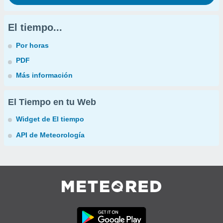
El tiempo...
Por horas
PDF
Más información
El Tiempo en tu Web
Widget de El tiempo
API de Meteorología