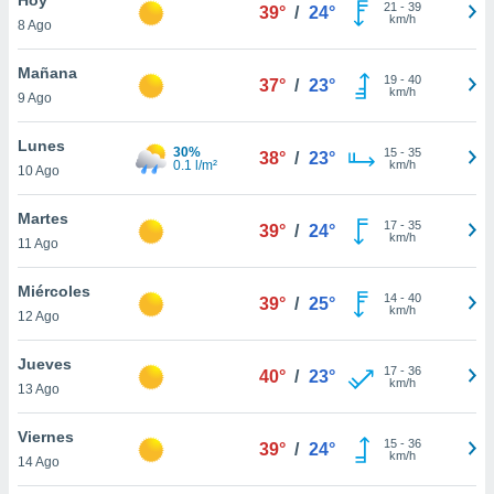
21
-
39
39°
/
24°
km/h
8 Ago
do en
 mismo.
sultar más
Mañana
19
-
40
37°
/
23°
 en nuestra
km/h
9 Ago
 Cookies
y
ualquier
Lunes
30%
15
-
35
38°
/
23°
0.1 l/m²
km/h
10 Ago
ento
 botón
ación de
Martes
17
-
35
39°
/
24°
kies
km/h
11 Ago
 disponible
e nuestra
Miércoles
14
-
40
.
39°
/
25°
km/h
12 Ago
IVAMENTE,
Jueves
17
-
36
40°
/
23°
km/h
13 Ago
as
 a cookies
Viernes
15
-
36
39°
/
24°
km/h
 no aceptar
14 Ago
ón de