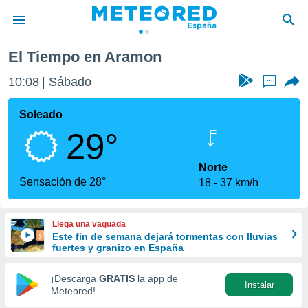
El Tiempo en Aramon
privacidad
10:08
Sábado
...
o de
tiempo.com)
borado por
Soleado
es para
29°
ue la
 que se
e calidad.
Norte
eder a este
Sensación de 28°
18
37 km/h
ediante las
opciones:
Llega una vaguada
ookies y
Este fin de semana dejará tormentas con lluvias
e forma
fuertes y granizo en España
d digital
¡Descarga
GRATIS
la app de
Instalar
ada, basada
Meteored!
mación