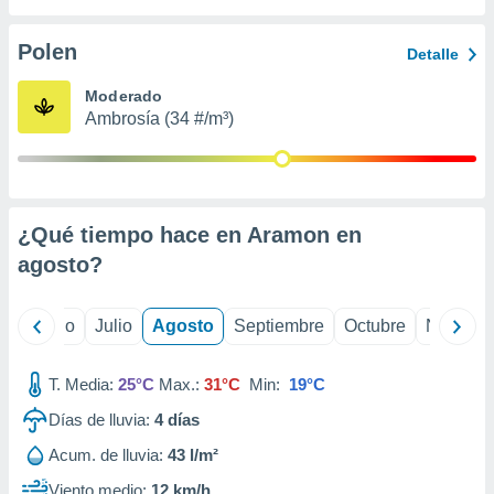
 seleccionar
o.
Polen
Detalle
calización
precisa e
Moderado
ión mediante
Ambrosía (34 #/m³)
, publicidad
dos,
 publicidad
,
¿Qué tiempo hace en Aramon en
ón de
agosto
?
 desarrollo
s.
tros 1199
yo
Junio
Julio
Agosto
Septiembre
Octubre
Noviemb
ios
T. Media:
25°C
Max.:
31°C
Min:
19°C
Días de lluvia:
4
días
Acum. de lluvia:
43 l/m²
Viento medio:
12 km/h