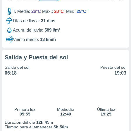
 seleccionar
o.
T. Media:
26°C
Max.:
28°C
Min:
25°C
calización
Días de lluvia:
31
días
precisa e
ión mediante
Acum. de lluvia:
589 l/m²
, publicidad
Viento medio:
13 km/h
dos,
 publicidad
Salida y Puesta del sol
,
ón de
Salida del sol
Puesta del sol
 desarrollo
06:18
19:03
s.
tros 1199
ios
Primera luz
Mediodía
Última luz
05:55
12:40
19:25
Duración del día
12h 45m
Tiempo para el amanecer
5h 50m