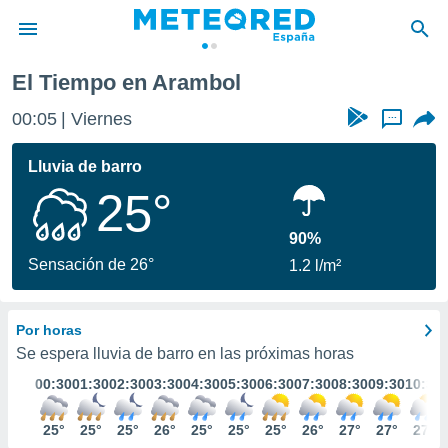
El Tiempo en Arambol
privacidad
00:05
Viernes
...
o de
tiempo.com)
borado por
Lluvia de barro
es para
25°
ue la
 que se
e calidad.
90%
eder a este
Sensación de 26°
1.2 l/m²
ediante las
opciones:
Por horas
ookies y
e forma
Se espera lluvia de barro en las próximas horas
00:30
01:30
02:30
03:30
04:30
05:30
06:30
07:30
08:30
09:30
10:30
d digital
ada, basada
25°
25°
25°
26°
25°
25°
25°
26°
27°
27°
27°
mación