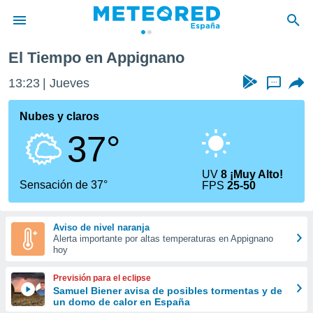
El Tiempo en Appignano
privacidad
13:23
Jueves
...
o de
tiempo.com)
borado por
Nubes y claros
es para
37°
ue la
 que se
e calidad.
UV
8 ¡Muy Alto!
eder a este
Sensación de 37°
FPS
25-50
ediante las
opciones:
Aviso de nivel naranja
ookies y
Alerta importante por altas temperaturas en Appignano
e forma
hoy
d digital
Previsión para el eclipse
ada, basada
Samuel Biener avisa de posibles tormentas y de
un domo de calor en España
mación