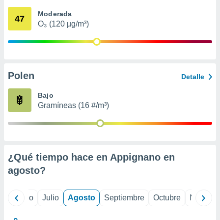
 seleccionar
o.
Moderada
47
O₃ (120 µg/m³)
calización
precisa e
ión mediante
, publicidad
Polen
Detalle
dos,
 publicidad
Bajo
,
Gramíneas (16 #/m³)
ón de
 desarrollo
s.
tros 1199
ios
¿Qué tiempo hace en Appignano en
agosto
?
yo
Junio
Julio
Agosto
Septiembre
Octubre
Noviemb