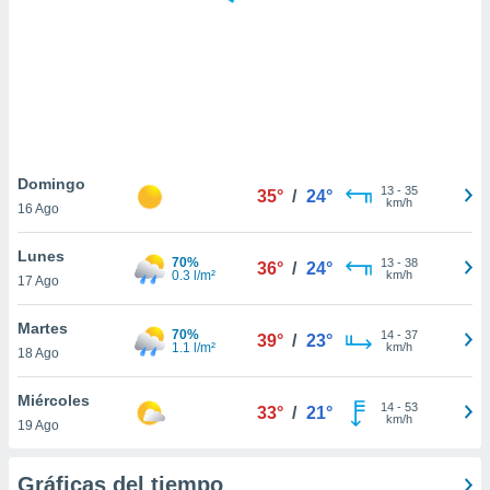
 botón
.
nto,
cios
kies,
ores únicos
Domingo
13
-
35
as similares
35°
/
24°
km/h
16 Ago
nar,
rocesar
Lunes
onales como
70%
13
-
38
36°
/
24°
0.3 l/m²
km/h
 este sitio
17 Ago
recciones IP
ficadores de
Martes
70%
14
-
37
39°
/
23°
 posible
1.1 l/m²
km/h
18 Ago
s
 traten tus
Miércoles
nales en
14
-
53
33°
/
21°
km/h
 interés
19 Ago
go a lo que
nerte. Para
Gráficas del tiempo
retirar su