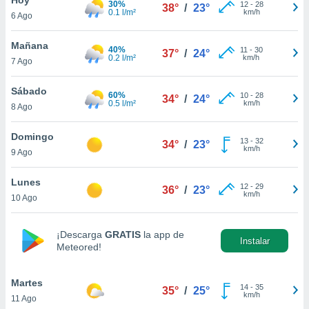
30%
12
-
28
38°
/
23°
0.1 l/m²
km/h
6 Ago
do en
 mismo.
sultar más
Mañana
40%
11
-
30
37°
/
24°
 en nuestra
0.2 l/m²
km/h
7 Ago
 Cookies
y
ualquier
Sábado
60%
10
-
28
34°
/
24°
0.5 l/m²
km/h
8 Ago
ento
 botón
ación de
Domingo
13
-
32
34°
/
23°
kies
km/h
9 Ago
 disponible
e nuestra
Lunes
12
-
29
.
36°
/
23°
km/h
10 Ago
IVAMENTE,
¡Descarga
GRATIS
la app de
Instalar
Meteored!
as
 a cookies
Martes
 no aceptar
14
-
35
35°
/
25°
km/h
11 Ago
ón de