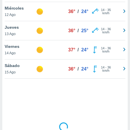
uedes
uestro sitio
Miércoles
14
-
35
36°
/
24°
.com. En
km/h
12 Ago
te
 de que
Jueves
talarán
14
-
36
36°
/
25°
km/h
13 Ago
e sean
para
a
Viernes
14
-
36
37°
/
24°
por el sitio
km/h
14 Ago
o se
cookies para
Sábado
14
-
36
36°
/
24°
km/h
15 Ago
nto ni para
licidad o
ado, aunque
sualizar
general no
ada. Puedes
 instalación
y acceder a
io web a
ste abono