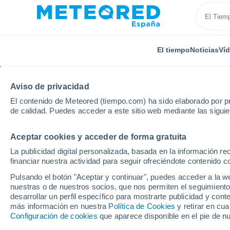
El tiempo
Noticias
Ví
Aviso de privacidad
El contenido de Meteored (tiempo.com) ha sido elaborado por pr
de calidad. Puedes acceder a este sitio web mediante las sigui
Aceptar cookies y acceder de forma gratuita
Inicio
Chile
Región Metropolitana de Santiago
A
La publicidad digital personalizada, basada en la información r
financiar nuestra actividad para seguir ofreciéndote contenido c
El Tiempo en Apoquin
Pulsando el botón "Aceptar y continuar", puedes acceder a la w
nuestras o de nuestros socios, que nos permiten el seguimiento
08:42
Sábado
desarrollar un perfil específico para mostrarte publicidad y co
más información en nuestra
Política de Cookies
y retirar en cu
Configuración de cookies
que aparece disponible en el pie de n
Cubierto