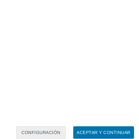
Calendario lunar
Lun
Mar
Mié
Jue
Vie
Sáb
Dom
8
9
10
11
12
13
14
15
16
17
18
19
20
21
CONFIGURACIÓN
ACEPTAR Y CONTINUAR