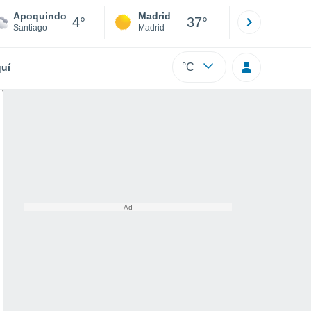
Apoquindo
Madrid
Barcelona
4°
37°
Santiago
Madrid
Barcelona
°C
uí