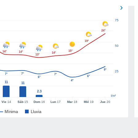
75
24°
19°
50
15°
14°
14°
14°
13°
9°
25
7°
7°
7°
6°
6°
4°
11
11
2.3
l/m²
Vie
14
Sáb
15
Dom
16
Lun
17
Mar
18
Mié
19
Jue
20
Mínima
Lluvia