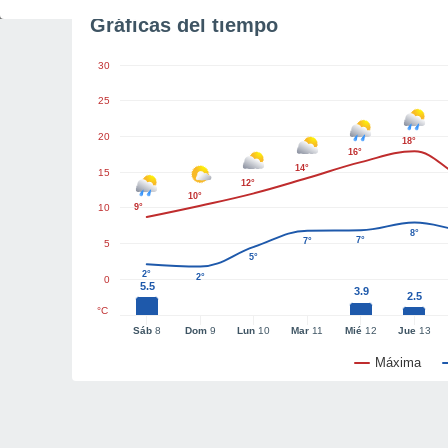
Gráficas del tiempo
30
25
20
18°
16°
14°
15
12°
10°
10
9°
8°
7°
7°
5
5°
2°
2°
0
5.5
3.9
2.5
°C
Sáb
8
Dom
9
Lun
10
Mar
11
Mié
12
Jue
13
Máxima