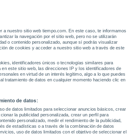
Aviso de nivel amarillo
Alerta moderada por lluvia en
Apoquindo hoy
er a nuestro sitio web tiempo.com. En este caso, te informamos
tizar la navegación por el sitio web, pero no se utilizarán
dad o contenido personalizado, aunque sí podrás visualizar
ción de cookies y acceder a nuestro sitio web a través de este
es, identificadores únicos o tecnologías similares para
n este sitio web, las direcciones IP y los identificadores de
rsonales en virtud de un interés legítimo, algo a lo que puedes
 lluvia
Radar de lluvia
Satélites
Modelos
 al tratamiento de datos en cualquier momento haciendo clic en
miento de datos:
Martes
Miércoles
Jueves
Viernes
uso de datos limitados para seleccionar anuncios básicos, crear
11 Ago
12 Ago
13 Ago
14 Ago
ccionar la publicidad personalizada, crear un perfil para
ontenido personalizado, medir el rendimiento de la publicidad,
vés de estadísticas o a través de la combinación de datos
rvicios, uso de datos limitados con el objetivo de seleccionar el
80%
90%
80%