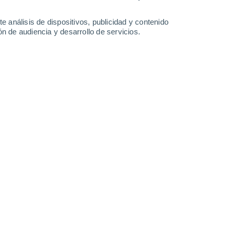
3.9 l/m²
2.5 l/m²
11 l/m²
14°
/
7°
16°
/
7°
18°
/
8°
14°
/
7°
e análisis de dispositivos, publicidad y contenido
n de audiencia y desarrollo de servicios.
-
24
km/h
4
-
20
km/h
6
-
33
km/h
8
-
33
km/h
osto
Sur
0 Bajo
3
-
9 km/h
FPS:
no
boso
Sur
1 Bajo
4
-
11 km/h
FPS:
no
boso
Suroeste
2 Bajo
5
-
14 km/h
FPS:
no
boso
Suroeste
3 Medio
7
-
21 km/h
FPS:
6-10