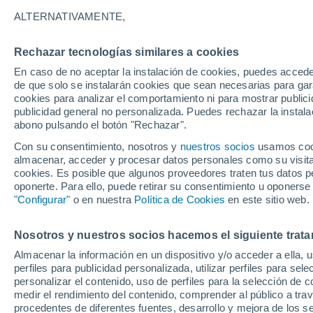
4°
ALTERNATIVAMENTE,
Rechazar tecnologías similares a cookies
Sur
En caso de no aceptar la instalación de cookies, puedes acced
Sensación de 4°
3
-
9 km/h
de que solo se instalarán cookies que sean necesarias para garan
cookies para analizar el comportamiento ni para mostrar publici
publicidad general no personalizada. Puedes rechazar la instala
abono pulsando el botón "Rechazar".
Tormentas muy fuertes
Dejarán lluvias muy intensas, reventones y
Con su consentimiento, nosotros y
nuestros socios
usamos cooki
pedrisco en las comunidades del norte
almacenar, acceder y procesar datos personales como su visita e
cookies. Es posible que algunos proveedores traten tus datos pe
El Tiempo 1 - 7 días
Por horas
Actualidad
Mapa de
oponerte. Para ello, puede retirar su consentimiento u oponerse
"Configurar"
o en nuestra
Política de Cookies
en este sitio web.
Nosotros y nuestros socios hacemos el siguiente trata
Mañana
Lunes
Hoy
Almacenar la información en un dispositivo y/o acceder a ella, 
9 Ago
10 Ago
8 Ago
perfiles para publicidad personalizada, utilizar perfiles para sele
personalizar el contenido, uso de perfiles para la selección de c
medir el rendimiento del contenido, comprender al público a tra
procedentes de diferentes fuentes, desarrollo y mejora de los se
90%