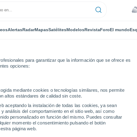
deos
Alertas
Radar
Mapas
Satélites
Modelos
Revista
Foro
El mundo
Esq
ofesionales para garantizar que la información que se ofrece es
entes opciones:
poquindo
ecogida mediante cookies o tecnologías similares, nos permite
on altos estándares de calidad sin coste.
do
eb aceptando la instalación de todas las cookies, ya sean
 y análisis del comportamiento en el sitio web, así como
...
ntenido personalizado en función del mismo. Puedes consultar
alquier momento el consentimiento pulsando el botón
Por horas
uestra página web.
Cielos nubosos en las próximas
horas