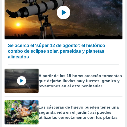
Se acerca el 'súper 12 de agosto': el histórico
combo de eclipse solar, perseidas y planetas
alineados
A partir de las 15 horas crecerán tormentas
que dejarán lluvias muy fuertes, granizo y
reventones en el este peninsular
Las cáscaras de huevo pueden tener una
segunda vida en el jardín: así puedes
utilizarlas correctamente con tus plantas