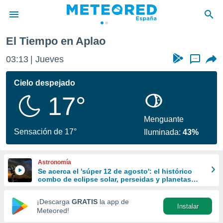
El Tiempo en Aplao
privacidad
03:13
Jueves
...
o de
tiempo.com)
borado por
Cielo despejado
es para
17°
ue la
 que se
e calidad.
Menguante
eder a este
Sensación de 17°
Iluminada:
43%
ediante las
opciones:
Astronomía
ookies y
Se acerca el 'súper 12 de agosto': el histórico
e forma
combo de eclipse solar, perseidas y planetas
alineados
d digital
¡Descarga
GRATIS
la app de
Instalar
ada, basada
Meteored!
mación