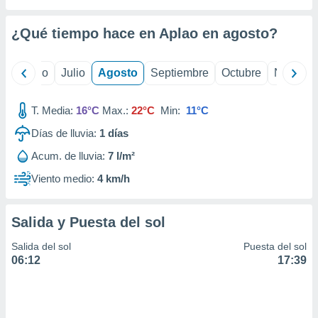
 seleccionar
o.
¿Qué tiempo hace en Aplao en
agosto
?
calización
precisa e
ión mediante
yo
Junio
Julio
Agosto
Septiembre
Octubre
Noviemb
, publicidad
T. Media:
16°C
Max.:
22°C
Min:
11°C
dos,
 publicidad
Días de lluvia:
1
días
,
Acum. de lluvia:
7 l/m²
ón de
 desarrollo
Viento medio:
4 km/h
s.
tros 1199
Salida y Puesta del sol
ios
Salida del sol
Puesta del sol
06:12
17:39