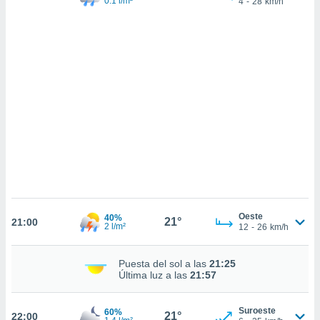
0.1 l/m²
4
-
28
km/h
sultar más
 en nuestra
 Cookies
y
ualquier
ento
 botón
ación de
kies
 disponible
e nuestra
.
IVAMENTE,
Oeste
40%
21°
21:00
as
2 l/m²
12
-
26
km/h
 a cookies
 no aceptar
Puesta del sol a las
21:25
ón de
Última luz a las
21:57
uedes
uestro sitio
.com. En
Suroeste
60%
21°
22:00