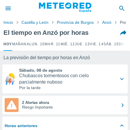
privacidad
o de
Inicio
Castilla y León
Provincia de Burgos
Anzó
Por h
tiempo.com)
borado por
El tiempo en Anzó por horas
es para
ue la
HOY
MAÑANA
LUN. 10
MAR. 11
MIÉ. 12
JUE. 13
VIE. 14
SÁB. 15
DOM.
 que se
e calidad.
eder a este
La previsión del tiempo por horas en Anzó
ediante las
opciones:
Sábado, 08 de agosto
Chubascos tormentosos con cielo
ookies y
parcialmente nuboso
e forma
Por la tarde
d digital
2 Alertas ahora
ada, basada
Riesgo Importante
mación
ediante
ecnologías
Horas anteriores
nos permite