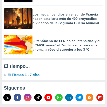
 la
da, crear un
Los megaincendios en el sur de Francia
personalizar
hacen estallar a más de 400 proyectiles
o, uso de
olvidados de la Segunda Guerra Mundial
a la
e contenido
do, medir el
 de la
El fenómeno de El Niño se intensifica y el
medir el
ECMWF avisa: el Pacífico alcanzará una
 del
anomalía récord superior a los 3 ºC
 comprender
 través de
s o a través
El tiempo...
nación de
edentes de
El Tiempo 1 - 7 días
fuentes,
y mejora de
os, uso de
Síguenos
ados con el
 seleccionar
o.
calización