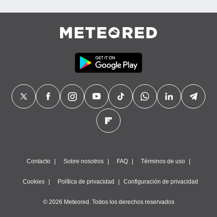
precisa e
ión mediante
, publicidad
dos,
 publicidad
,
ón de
 desarrollo
s.
tros 1199
ios
Contacto
Sobre nosotros
FAQ
Términos de uso
Cookies
Política de privacidad
Configuración de privacidad
© 2026 Meteored. Todos los derechos reservados