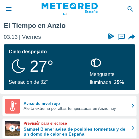
El Tiempo en Anzio
privacidad
03:13
Viernes
...
o de
tiempo.com)
borado por
Cielo despejado
es para
27°
ue la
 que se
e calidad.
Menguante
eder a este
Sensación de 32°
Iluminada:
35%
ediante las
opciones:
ookies y
Aviso de nivel rojo
Alerta extrema por altas temperaturas en Anzio hoy
e forma
d digital
Previsión para el eclipse
ada, basada
Samuel Biener avisa de posibles tormentas y de
un domo de calor en España
mación