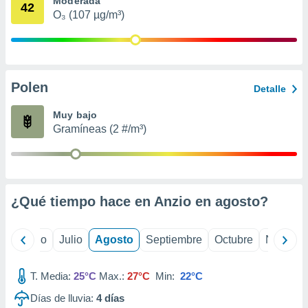
Moderada
 seleccionar
42
o.
O₃ (107 µg/m³)
calización
precisa e
ión mediante
Polen
, publicidad
Detalle
dos,
Muy bajo
 publicidad
Gramíneas (2 #/m³)
,
ón de
 desarrollo
s.
¿Qué tiempo hace en Anzio en
agosto
?
tros 1199
ios
yo
Junio
Julio
Agosto
Septiembre
Octubre
Noviemb
T. Media:
25°C
Max.:
27°C
Min:
22°C
Días de lluvia:
4
días