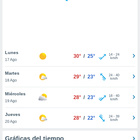
 botón
.
nto,
cios
kies,
ores únicos
Lunes
14
-
24
as similares
30°
/
25°
km/h
17 Ago
nar,
rocesar
Martes
onales como
24
-
40
29°
/
23°
km/h
 este sitio
18 Ago
recciones IP
ficadores de
Miércoles
18
-
40
28°
/
23°
 posible
km/h
19 Ago
s
 traten tus
Jueves
nales en
24
-
39
28°
/
22°
km/h
 interés
20 Ago
go a lo que
nerte. Para
Gráficas del tiempo
retirar su