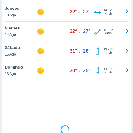
uedes
uestro sitio
Jueves
14
-
28
32°
/
27°
.com. En
km/h
13 Ago
te
 de que
Viernes
talarán
11
-
28
32°
/
27°
km/h
14 Ago
e sean
para
a
Sábado
13
-
26
31°
/
26°
por el sitio
km/h
15 Ago
o se
cookies para
Domingo
14
-
28
30°
/
25°
km/h
16 Ago
nto ni para
licidad o
ado, aunque
sualizar
general no
ada. Puedes
 instalación
y acceder a
io web a
ste abono