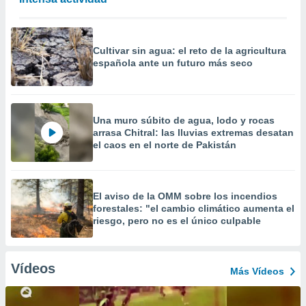
Cultivar sin agua: el reto de la agricultura
española ante un futuro más seco
Una muro súbito de agua, lodo y rocas
arrasa Chitral: las lluvias extremas desatan
el caos en el norte de Pakistán
El aviso de la OMM sobre los incendios
forestales: "el cambio climático aumenta el
riesgo, pero no es el único culpable
Vídeos
Más Vídeos