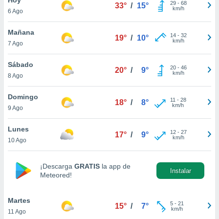
29
-
68
33°
/
15°
km/h
6 Ago
do en
 mismo.
sultar más
Mañana
14
-
32
19°
/
10°
 en nuestra
km/h
7 Ago
 Cookies
y
ualquier
Sábado
20
-
46
20°
/
9°
km/h
8 Ago
ento
 botón
ación de
Domingo
11
-
28
18°
/
8°
kies
km/h
9 Ago
 disponible
e nuestra
Lunes
12
-
27
.
17°
/
9°
km/h
10 Ago
IVAMENTE,
¡Descarga
GRATIS
la app de
Instalar
Meteored!
as
 a cookies
Martes
 no aceptar
5
-
21
15°
/
7°
km/h
11 Ago
ón de