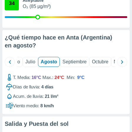
Aceptable
 seleccionar
34
o.
O₃ (85 µg/m³)
calización
precisa e
ión mediante
¿Qué tiempo hace en Anta (Argentina)
, publicidad
en
agosto
?
dos,
 publicidad
,
yo
Junio
Julio
Agosto
Septiembre
Octubre
Noviemb
ón de
 desarrollo
s.
T. Media:
16°C
Max.:
24°C
Min:
9°C
tros 1199
Días de lluvia:
4
días
ios
Acum. de lluvia:
21 l/m²
Viento medio:
8 km/h
Salida y Puesta del sol