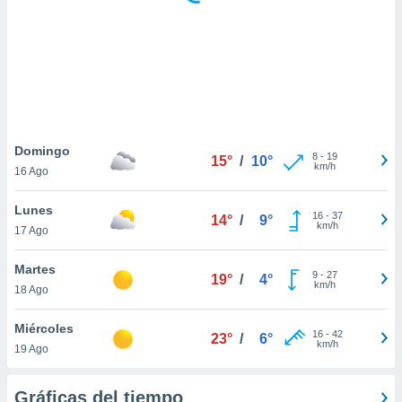
 botón
.
nto,
cios
kies,
ores únicos
Domingo
8
-
19
as similares
15°
/
10°
km/h
16 Ago
nar,
rocesar
Lunes
onales como
16
-
37
14°
/
9°
km/h
 este sitio
17 Ago
recciones IP
ficadores de
Martes
9
-
27
19°
/
4°
 posible
km/h
18 Ago
s
 traten tus
Miércoles
nales en
16
-
42
23°
/
6°
km/h
 interés
19 Ago
go a lo que
nerte. Para
Gráficas del tiempo
retirar su