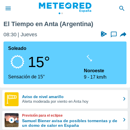
El Tiempo en Anta (Argentina)
privacidad
08:30
Jueves
...
o de
tiempo.com)
borado por
Soleado
es para
15°
ue la
 que se
e calidad.
Noroeste
eder a este
Sensación de 15°
9
17 km/h
ediante las
opciones:
ookies y
Aviso de nivel amarillo
Alerta moderada por viento en Anta hoy
e forma
d digital
Previsión para el eclipse
ada, basada
Samuel Biener avisa de posibles tormentas y de
un domo de calor en España
mación