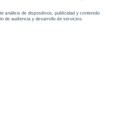
2.5 l/m²
1 l/m²
30°
/
15°
30°
/
15°
32°
/
16°
31°
/
17°
e análisis de dispositivos, publicidad y contenido
n de audiencia y desarrollo de servicios.
-
41
km/h
12
-
47
km/h
11
-
43
km/h
6
-
30
km/h
to
Oeste
4 Medio
12
-
47 km/h
FPS:
6-10
Sur
2 Bajo
4
-
47 km/h
FPS:
no
Sureste
1 Bajo
11
-
41 km/h
FPS:
no
Oeste
0 Bajo
4
-
39 km/h
FPS:
no