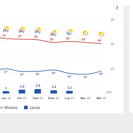
30
31°
31°
30°
30°
29°
29°
29°
20
10
17°
16°
16°
15°
15°
14°
14°
1.9
1.6
1.4
1.1
1
l/m²
Jue
13
Vie
14
Sáb
15
Dom
16
Lun
17
Mar
18
Mié
19
Mínima
Lluvia