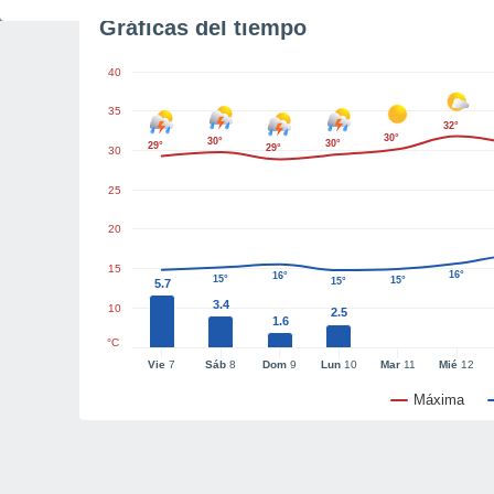
Gráficas del tiempo
40
35
32°
30°
30°
30°
29°
29°
30
25
20
15
16°
16°
15°
15°
15°
5.7
3.4
10
2.5
1.6
°C
Vie
7
Sáb
8
Dom
9
Lun
10
Mar
11
Mié
12
Máxima