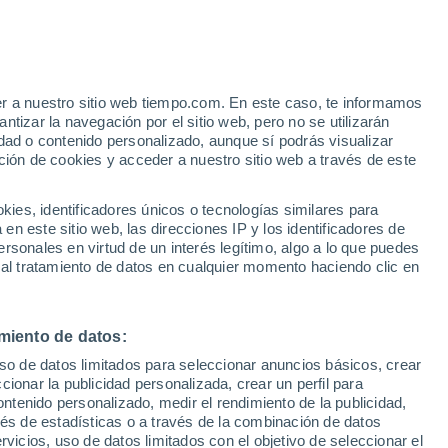
Aviso de nivel amarillo
Alerta moderada por altas
temperaturas en Ansovell hoy
er a nuestro sitio web tiempo.com. En este caso, te informamos
Riesgo de tormentas
tizar la navegación por el sitio web, pero no se utilizarán
Este fin de semana
dad o contenido personalizado, aunque sí podrás visualizar
ción de cookies y acceder a nuestro sitio web a través de este
es, identificadores únicos o tecnologías similares para
n este sitio web, las direcciones IP y los identificadores de
rsonales en virtud de un interés legítimo, algo a lo que puedes
ualidad
Mapa de lluvia
Satélites
Modelos
 al tratamiento de datos en cualquier momento haciendo clic en
miento de datos:
Lunes
Martes
Miércoles
Jueves
uso de datos limitados para seleccionar anuncios básicos, crear
10 Ago
11 Ago
12 Ago
13 Ago
ccionar la publicidad personalizada, crear un perfil para
ontenido personalizado, medir el rendimiento de la publicidad,
vés de estadísticas o a través de la combinación de datos
rvicios, uso de datos limitados con el objetivo de seleccionar el
90%
70%