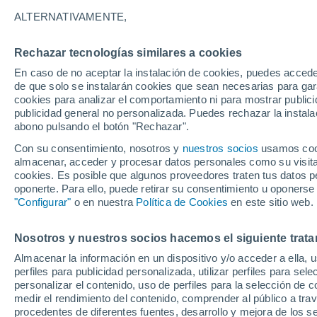
20°
ALTERNATIVAMENTE,
Rechazar tecnologías similares a cookies
80%
En caso de no aceptar la instalación de cookies, puedes acced
Sensación de 20°
4 l/m²
de que solo se instalarán cookies que sean necesarias para garan
cookies para analizar el comportamiento ni para mostrar publici
publicidad general no personalizada. Puedes rechazar la instala
abono pulsando el botón "Rechazar".
Tormentas fuertes
Esta tarde las tormentas dejarán fenómenos
Con su consentimiento, nosotros y
nuestros socios
usamos cooki
adversos en 6 comunidades
almacenar, acceder y procesar datos personales como su visita e
cookies. Es posible que algunos proveedores traten tus datos pe
El Tiempo 1 - 7 días
Por horas
Radar de lluvia
Act
oponerte. Para ello, puede retirar su consentimiento u oponerse
"Configurar"
o en nuestra
Política de Cookies
en este sitio web.
Nosotros y nuestros socios hacemos el siguiente trata
Mañana
Domingo
Hoy
Almacenar la información en un dispositivo y/o acceder a ella, 
8 Ago
9 Ago
7 Ago
perfiles para publicidad personalizada, utilizar perfiles para sele
personalizar el contenido, uso de perfiles para la selección de c
medir el rendimiento del contenido, comprender al público a tra
procedentes de diferentes fuentes, desarrollo y mejora de los se
90%
70%
90%