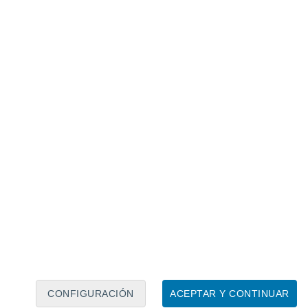
Calendario lunar
Lun
Mar
Mié
Jue
Vie
Sáb
Dom
7
8
9
10
11
12
13
14
15
16
17
18
19
20
CONFIGURACIÓN
ACEPTAR Y CONTINUAR