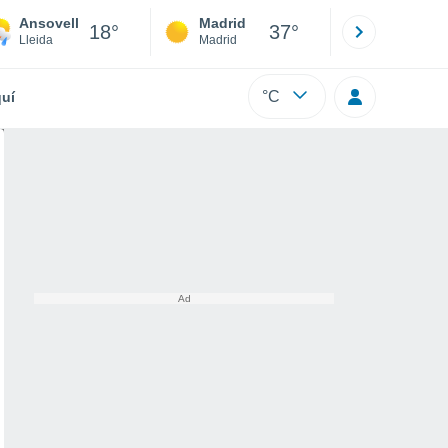
Ansovell
Madrid
Barcelona
18°
37°
Lleida
Madrid
Barcelona
°C
uí