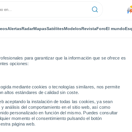
deos
Alertas
Radar
Mapas
Satélites
Modelos
Revista
Foro
El mundo
Esq
ofesionales para garantizar que la información que se ofrece es
entes opciones:
ecogida mediante cookies o tecnologías similares, nos permite
on altos estándares de calidad sin coste.
eb aceptando la instalación de todas las cookies, ya sean
 y análisis del comportamiento en el sitio web, así como
...
ntenido personalizado en función del mismo. Puedes consultar
alquier momento el consentimiento pulsando el botón
Por horas
uestra página web.
Lluvias débiles en las próximas
horas