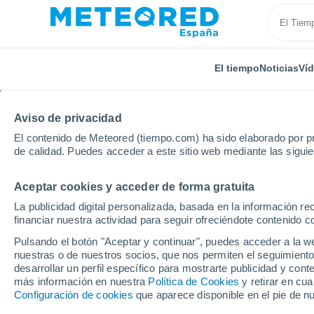
El tiempo
Noticias
Ví
Aviso de privacidad
El contenido de Meteored (tiempo.com) ha sido elaborado por pr
de calidad. Puedes acceder a este sitio web mediante las sigui
Aceptar cookies y acceder de forma gratuita
Inicio
Cataluña
Provincia de Lleida
Ansovell
La publicidad digital personalizada, basada en la información r
financiar nuestra actividad para seguir ofreciéndote contenido c
El Tiempo en Ansovell
Pulsando el botón "Aceptar y continuar", puedes acceder a la w
nuestras o de nuestros socios, que nos permiten el seguimiento
19:24
Viernes
desarrollar un perfil específico para mostrarte publicidad y co
más información en nuestra
Política de Cookies
y retirar en cu
Configuración de cookies
que aparece disponible en el pie de n
Tormenta