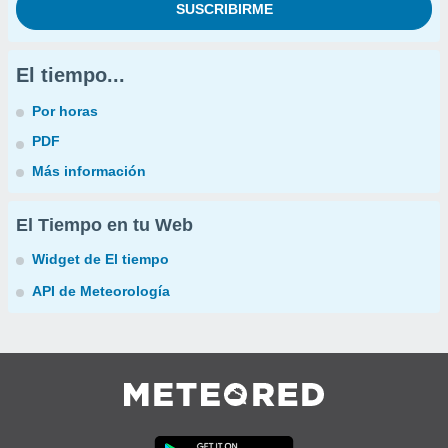
El tiempo...
Por horas
PDF
Más información
El Tiempo en tu Web
Widget de El tiempo
API de Meteorología