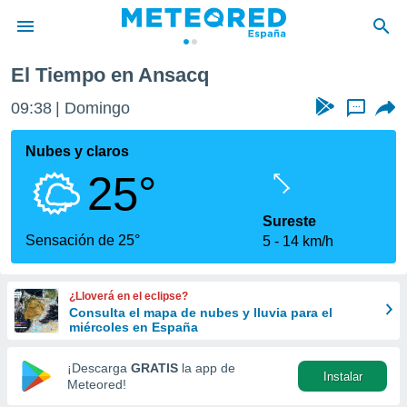
El Tiempo en Ansacq
privacidad
09:38
Domingo
...
o de
tiempo.com)
borado por
Nubes y claros
es para
25°
ue la
 que se
e calidad.
Sureste
eder a este
Sensación de 25°
5
14 km/h
ediante las
opciones:
¿Lloverá en el eclipse?
ookies y
Consulta el mapa de nubes y lluvia para el
e forma
miércoles en España
d digital
¡Descarga
GRATIS
la app de
Instalar
ada, basada
Meteored!
mación