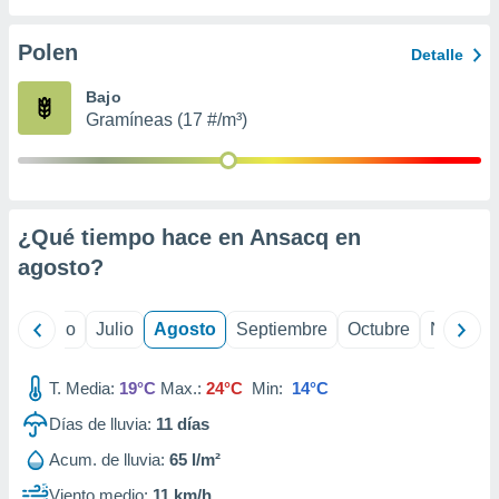
 seleccionar
o.
Polen
Detalle
calización
precisa e
Bajo
ión mediante
Gramíneas (17 #/m³)
, publicidad
dos,
 publicidad
,
¿Qué tiempo hace en Ansacq en
ón de
agosto
?
 desarrollo
s.
tros 1199
yo
Junio
Julio
Agosto
Septiembre
Octubre
Noviemb
ios
T. Media:
19°C
Max.:
24°C
Min:
14°C
Días de lluvia:
11
días
Acum. de lluvia:
65 l/m²
Viento medio:
11 km/h