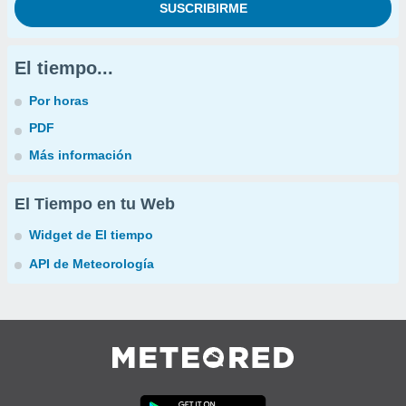
El tiempo...
Por horas
PDF
Más información
El Tiempo en tu Web
Widget de El tiempo
API de Meteorología