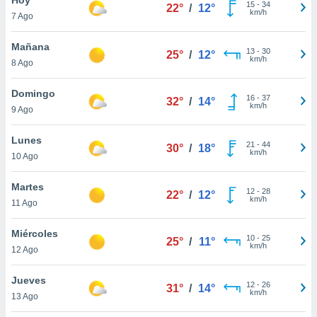
15
-
34
22°
/
12°
km/h
7 Ago
do en
 mismo.
sultar más
Mañana
13
-
30
25°
/
12°
 en nuestra
km/h
8 Ago
 Cookies
y
ualquier
Domingo
16
-
37
32°
/
14°
km/h
9 Ago
ento
 botón
ación de
Lunes
21
-
44
30°
/
18°
kies
km/h
10 Ago
 disponible
e nuestra
Martes
12
-
28
.
22°
/
12°
km/h
11 Ago
IVAMENTE,
Miércoles
10
-
25
25°
/
11°
km/h
12 Ago
as
 a cookies
Jueves
12
-
26
31°
/
14°
km/h
 no aceptar
13 Ago
ón de