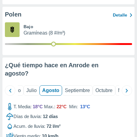
 seleccionar
o.
Polen
Detalle
calización
precisa e
Bajo
ión mediante
Gramíneas (8 #/m³)
, publicidad
dos,
 publicidad
,
¿Qué tiempo hace en Anrode en
ón de
agosto
?
 desarrollo
s.
tros 1199
yo
Junio
Julio
Agosto
Septiembre
Octubre
Noviemb
ios
T. Media:
18°C
Max.:
22°C
Min:
13°C
Días de lluvia:
12
días
Acum. de lluvia:
72 l/m²
Viento medio:
10 km/h