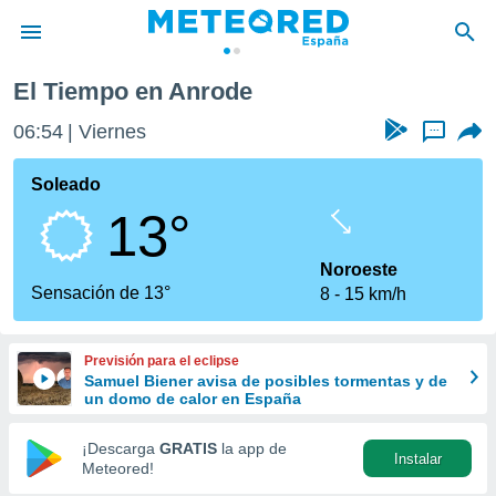
El Tiempo en Anrode
privacidad
06:54
Viernes
...
o de
tiempo.com)
borado por
Soleado
es para
13°
ue la
 que se
e calidad.
Noroeste
eder a este
Sensación de 13°
8
15 km/h
ediante las
opciones:
Previsión para el eclipse
ookies y
Samuel Biener avisa de posibles tormentas y de
e forma
un domo de calor en España
d digital
¡Descarga
GRATIS
la app de
Instalar
ada, basada
Meteored!
mación