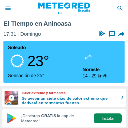
El Tiempo en Aninoasa
privacidad
17:31
Domingo
...
o de
tiempo.com)
borado por
Soleado
es para
23°
ue la
 que se
e calidad.
Noreste
eder a este
Sensación de 25°
14
29 km/h
ediante las
opciones:
Calor extremo y tormentas
ookies y
Se avecinan siete días de calor extremo que
e forma
derivará en tormentas fuertes
d digital
¡Descarga
GRATIS
la app de
Instalar
ada, basada
Meteored!
mación