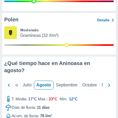
 seleccionar
o.
calización
precisa e
Polen
Detalle
ión mediante
Moderado
, publicidad
Gramíneas (32 #/m³)
dos,
 publicidad
,
ón de
¿Qué tiempo hace en Aninoasa en
 desarrollo
s.
agosto
?
tros 1199
ios
yo
Junio
Julio
Agosto
Septiembre
Octubre
Noviemb
T. Media:
17°C
Max.:
23°C
Min:
12°C
Días de lluvia:
11
días
Acum. de lluvia:
78 l/m²