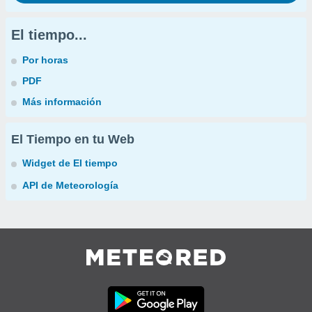
El tiempo...
Por horas
PDF
Más información
El Tiempo en tu Web
Widget de El tiempo
API de Meteorología