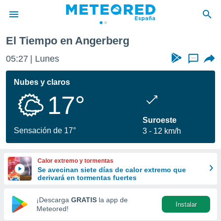
El Tiempo en Angerberg
privacidad
05:27
Lunes
...
o de
tiempo.com)
borado por
Nubes y claros
es para
17°
ue la
 que se
e calidad.
Suroeste
eder a este
Sensación de 17°
3
12 km/h
ediante las
opciones:
Calor extremo y tormentas
ookies y
Se avecinan siete días de calor extremo que
e forma
derivará en tormentas fuertes
d digital
¡Descarga
GRATIS
la app de
Instalar
ada, basada
Meteored!
mación