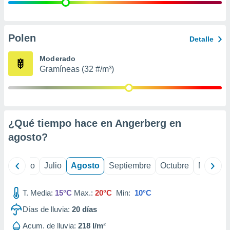
 seleccionar
o.
calización
precisa e
Polen
Detalle
ión mediante
Moderado
, publicidad
Gramíneas (32 #/m³)
dos,
 publicidad
,
ón de
¿Qué tiempo hace en Angerberg en
 desarrollo
s.
agosto
?
tros 1199
ios
yo
Junio
Julio
Agosto
Septiembre
Octubre
Noviemb
T. Media:
15°C
Max.:
20°C
Min:
10°C
Días de lluvia:
20
días
Acum. de lluvia:
218 l/m²