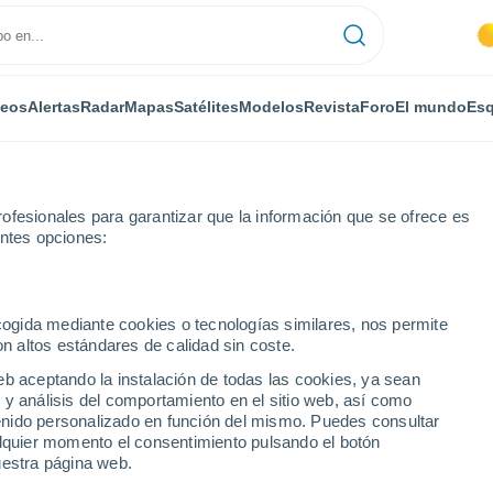
deos
Alertas
Radar
Mapas
Satélites
Modelos
Revista
Foro
El mundo
Esq
ofesionales para garantizar que la información que se ofrece es
entes opciones:
ecogida mediante cookies o tecnologías similares, nos permite
on altos estándares de calidad sin coste.
eb aceptando la instalación de todas las cookies, ya sean
 y análisis del comportamiento en el sitio web, así como
...
ntenido personalizado en función del mismo. Puedes consultar
alquier momento el consentimiento pulsando el botón
Por horas
uestra página web.
Cielos despejados en las
próximas horas