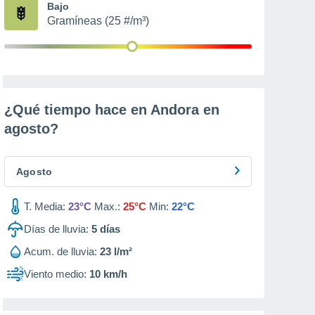
Bajo
Gramíneas (25 #/m³)
¿Qué tiempo hace en Andora en
agosto
?
Agosto
T. Media:
23°C
Max.:
25°C
Min:
22°C
Días de lluvia:
5
días
Acum. de lluvia:
23 l/m²
Viento medio:
10 km/h