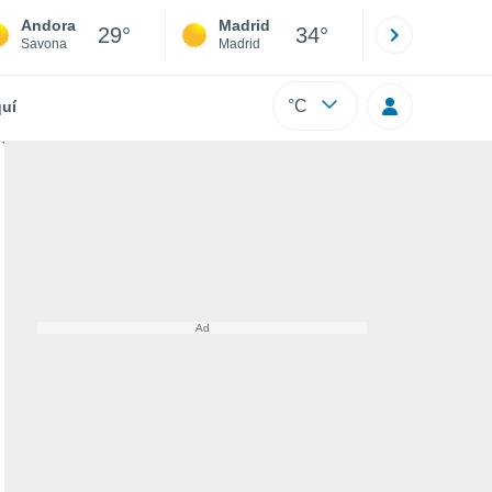
Andora
Madrid
Barcelona
29°
34°
Savona
Madrid
Barcelona
°C
uí