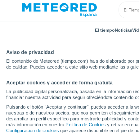
El tiempo
Noticias
Ví
Aviso de privacidad
El contenido de Meteored (tiempo.com) ha sido elaborado por pr
de calidad. Puedes acceder a este sitio web mediante las sigui
Aceptar cookies y acceder de forma gratuita
Inicio
Italia
Provincia de Savona
Andora
La publicidad digital personalizada, basada en la información r
financiar nuestra actividad para seguir ofreciéndote contenido c
El Tiempo en Andora
Pulsando el botón "Aceptar y continuar", puedes acceder a la w
nuestras o de nuestros socios, que nos permiten el seguimiento
20:59
Sábado
desarrollar un perfil específico para mostrarte publicidad y co
más información en nuestra
Política de Cookies
y retirar en cu
Configuración de cookies
que aparece disponible en el pie de n
Soleado