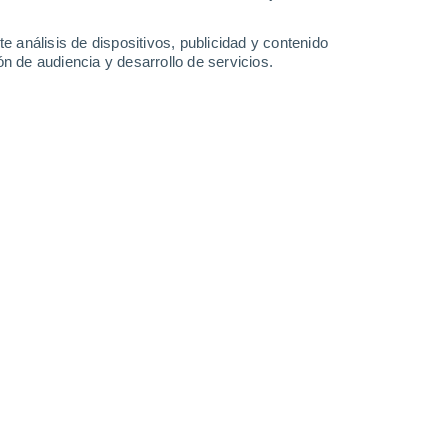
31°
/
25°
33°
/
25°
34°
/
25°
33°
/
25°
e análisis de dispositivos, publicidad y contenido
n de audiencia y desarrollo de servicios.
-
22
km/h
10
-
23
km/h
16
-
33
km/h
11
-
27
km/h
Sur
3 Medio
°
6
-
15 km/h
FPS:
6-10
Sur
2 Bajo
°
8
-
16 km/h
FPS:
no
Suroeste
1 Bajo
°
8
-
16 km/h
FPS:
no
Suroeste
0 Bajo
°
8
-
14 km/h
FPS:
no