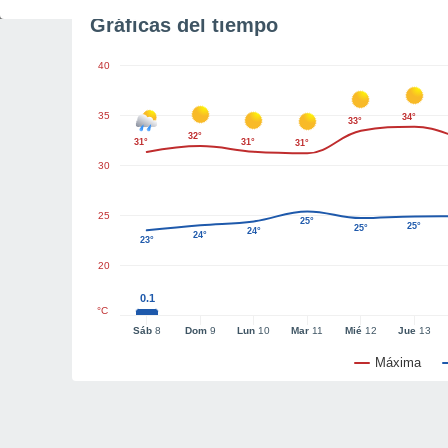
Gráficas del tiempo
40
35
34°
33°
32°
31°
31°
31°
30
25
25°
25°
25°
24°
24°
23°
20
0.1
°C
Sáb
8
Dom
9
Lun
10
Mar
11
Mié
12
Jue
13
Máxima