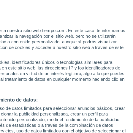
er a nuestro sitio web tiempo.com. En este caso, te informamos
h
tizar la navegación por el sitio web, pero no se utilizarán
dad o contenido personalizado, aunque sí podrás visualizar
ción de cookies y acceder a nuestro sitio web a través de este
es, identificadores únicos o tecnologías similares para
n este sitio web, las direcciones IP y los identificadores de
rsonales en virtud de un interés legítimo, algo a lo que puedes
 temperatura
Radar de lluvia
Satélites
Modelos
 al tratamiento de datos en cualquier momento haciendo clic en
miento de datos:
Martes
Miércoles
Jueves
Viernes
uso de datos limitados para seleccionar anuncios básicos, crear
11 Ago
12 Ago
13 Ago
14 Ago
ccionar la publicidad personalizada, crear un perfil para
ontenido personalizado, medir el rendimiento de la publicidad,
vés de estadísticas o a través de la combinación de datos
rvicios, uso de datos limitados con el objetivo de seleccionar el