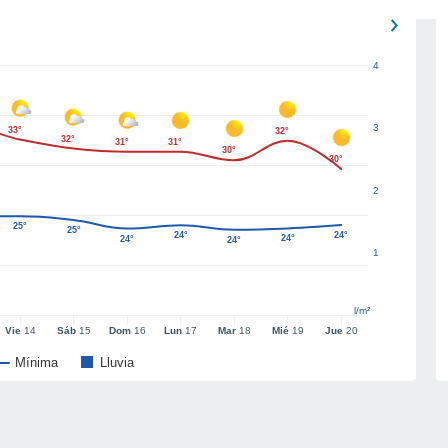
4
3
33°
32°
32°
31°
31°
30°
30°
2
25°
25°
24°
24°
24°
24°
24°
1
l/m²
Vie
14
Sáb
15
Dom
16
Lun
17
Mar
18
Mié
19
Jue
20
Mínima
Lluvia