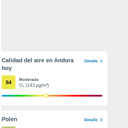
Calidad del aire en Andora
Detalle
hoy
Moderada
54
O₃ (143 µg/m³)
Polen
Detalle