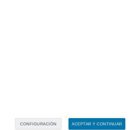
Calendario lunar
Lun
Mar
Mié
Jue
Vie
Sáb
Dom
8
9
10
11
12
13
14
15
16
17
18
19
20
21
CONFIGURACIÓN
ACEPTAR Y CONTINUAR