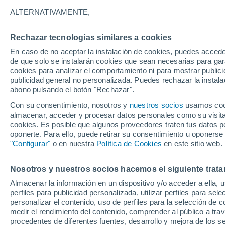
29°
ALTERNATIVAMENTE,
Rechazar tecnologías similares a cookies
Suroeste
En caso de no aceptar la instalación de cookies, puedes acced
Sensación de 33°
7
-
12 km/
de que solo se instalarán cookies que sean necesarias para garan
cookies para analizar el comportamiento ni para mostrar publici
publicidad general no personalizada. Puedes rechazar la instala
abono pulsando el botón "Rechazar".
Tormentas muy fuertes
Dejarán lluvias muy intensas, reventones y
Con su consentimiento, nosotros y
nuestros socios
usamos cooki
pedrisco en las comunidades del norte
almacenar, acceder y procesar datos personales como su visita e
cookies. Es posible que algunos proveedores traten tus datos pe
El Tiempo 1 - 7 días
Por horas
Actualidad
Mapa de
oponerte. Para ello, puede retirar su consentimiento u oponerse
"Configurar"
o en nuestra
Política de Cookies
en este sitio web.
Nosotros y nuestros socios hacemos el siguiente trata
Mañana
Lunes
Hoy
Almacenar la información en un dispositivo y/o acceder a ella, 
9 Ago
10 Ago
8 Ago
perfiles para publicidad personalizada, utilizar perfiles para sele
personalizar el contenido, uso de perfiles para la selección de c
medir el rendimiento del contenido, comprender al público a tra
procedentes de diferentes fuentes, desarrollo y mejora de los se
30%