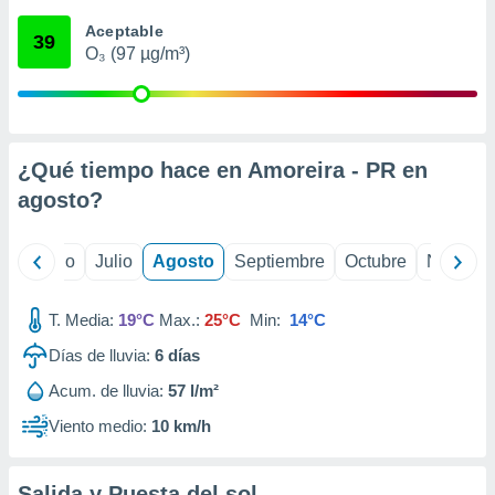
 seleccionar
o.
Aceptable
39
O₃ (97 µg/m³)
calización
precisa e
ión mediante
, publicidad
¿Qué tiempo hace en Amoreira - PR en
dos,
agosto
?
 publicidad
,
ón de
yo
Junio
Julio
Agosto
Septiembre
Octubre
Noviemb
 desarrollo
s.
T. Media:
19°C
Max.:
25°C
Min:
14°C
tros 1199
ios
Días de lluvia:
6
días
Acum. de lluvia:
57 l/m²
Viento medio:
10 km/h
Salida y Puesta del sol