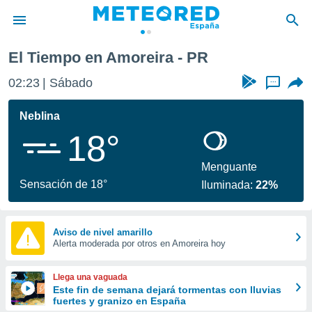
El Tiempo en Amoreira - PR
privacidad
02:23
Sábado
...
o de
tiempo.com)
borado por
Neblina
es para
18°
ue la
 que se
e calidad.
Menguante
eder a este
Sensación de 18°
Iluminada:
22%
ediante las
opciones:
ookies y
Aviso de nivel amarillo
Alerta moderada por otros en Amoreira hoy
e forma
d digital
Llega una vaguada
ada, basada
Este fin de semana dejará tormentas con lluvias
fuertes y granizo en España
mación