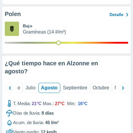
 seleccionar
o.
Polen
Detalle
calización
precisa e
Bajo
ión mediante
Gramíneas (14 #/m³)
, publicidad
dos,
 publicidad
,
¿Qué tiempo hace en Alzonne en
ón de
agosto
?
 desarrollo
s.
tros 1199
yo
Junio
Julio
Agosto
Septiembre
Octubre
Noviemb
ios
T. Media:
21°C
Max.:
27°C
Min:
16°C
Días de lluvia:
8
días
Acum. de lluvia:
45 l/m²
Viento medio:
12 km/h