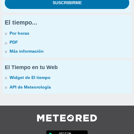
El tiempo...
Por horas
PDF
Más información
El Tiempo en tu Web
Widget de El tiempo
API de Meteorología