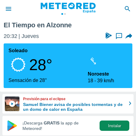
El Tiempo en Alzonne
privacidad
20:32
Jueves
...
o de
tiempo.com)
borado por
Soleado
es para
28°
ue la
 que se
e calidad.
Noroeste
eder a este
Sensación de 28°
18
39 km/h
ediante las
opciones:
Previsión para el eclipse
ookies y
Samuel Biener avisa de posibles tormentas y de
e forma
un domo de calor en España
d digital
¡Descarga
GRATIS
la app de
Instalar
ada, basada
Meteored!
mación