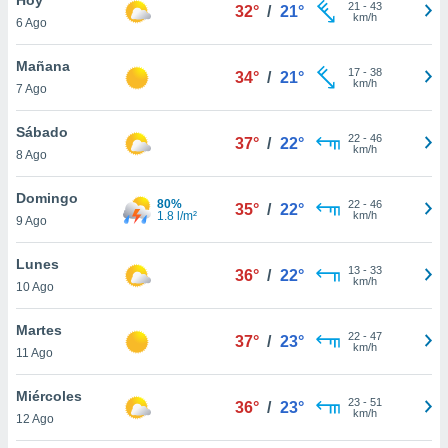
21
-
43
32°
/
21°
km/h
6 Ago
do en
 mismo.
sultar más
Mañana
17
-
38
34°
/
21°
 en nuestra
km/h
7 Ago
 Cookies
y
ualquier
Sábado
22
-
46
37°
/
22°
km/h
8 Ago
ento
 botón
ación de
Domingo
80%
22
-
46
35°
/
22°
kies
1.8 l/m²
km/h
9 Ago
 disponible
e nuestra
Lunes
13
-
33
.
36°
/
22°
km/h
10 Ago
IVAMENTE,
Martes
22
-
47
37°
/
23°
km/h
11 Ago
as
 a cookies
Miércoles
23
-
51
36°
/
23°
km/h
 no aceptar
12 Ago
ón de