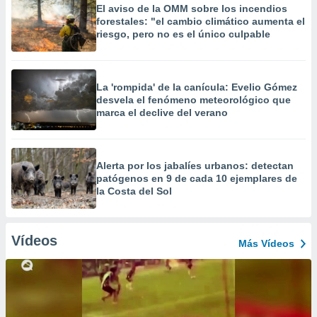
El aviso de la OMM sobre los incendios
forestales: "el cambio climático aumenta el
riesgo, pero no es el único culpable
La 'rompida' de la canícula: Evelio Gómez
desvela el fenómeno meteorológico que
marca el declive del verano
Alerta por los jabalíes urbanos: detectan
patógenos en 9 de cada 10 ejemplares de
la Costa del Sol
Vídeos
Más Vídeos