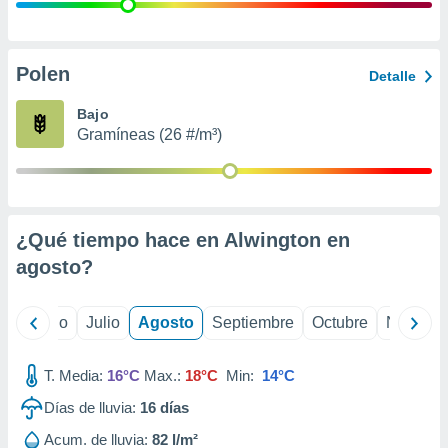
 seleccionar
o.
calización
precisa e
Polen
Detalle
ión mediante
Bajo
, publicidad
Gramíneas (26 #/m³)
dos,
 publicidad
,
ón de
¿Qué tiempo hace en Alwington en
 desarrollo
s.
agosto
?
tros 1199
ios
yo
Junio
Julio
Agosto
Septiembre
Octubre
Noviemb
T. Media:
16°C
Max.:
18°C
Min:
14°C
Días de lluvia:
16
días
Acum. de lluvia:
82 l/m²