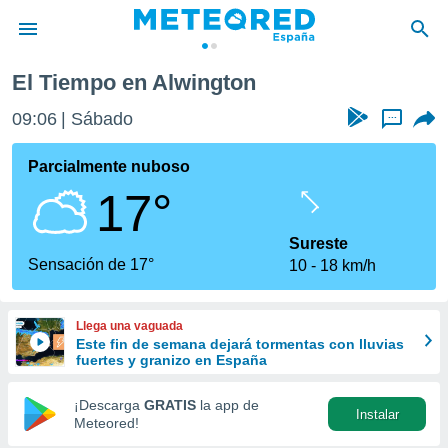
El Tiempo en Alwington
privacidad
09:06
Sábado
...
o de
tiempo.com)
borado por
Parcialmente nuboso
es para
17°
ue la
 que se
e calidad.
Sureste
eder a este
Sensación de 17°
10
18 km/h
ediante las
opciones:
Llega una vaguada
ookies y
Este fin de semana dejará tormentas con lluvias
e forma
fuertes y granizo en España
d digital
¡Descarga
GRATIS
la app de
Instalar
ada, basada
Meteored!
mación