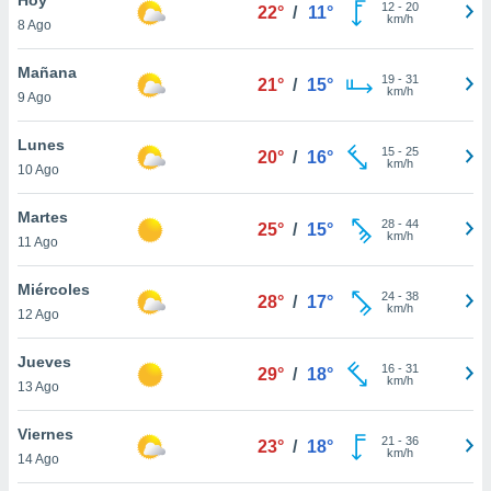
12
-
20
22°
/
11°
km/h
8 Ago
do en
 mismo.
sultar más
Mañana
19
-
31
21°
/
15°
 en nuestra
km/h
9 Ago
 Cookies
y
ualquier
Lunes
15
-
25
20°
/
16°
km/h
10 Ago
ento
 botón
ación de
Martes
28
-
44
25°
/
15°
kies
km/h
11 Ago
 disponible
e nuestra
Miércoles
24
-
38
.
28°
/
17°
km/h
12 Ago
IVAMENTE,
Jueves
16
-
31
29°
/
18°
km/h
13 Ago
as
 a cookies
Viernes
21
-
36
23°
/
18°
km/h
 no aceptar
14 Ago
ón de