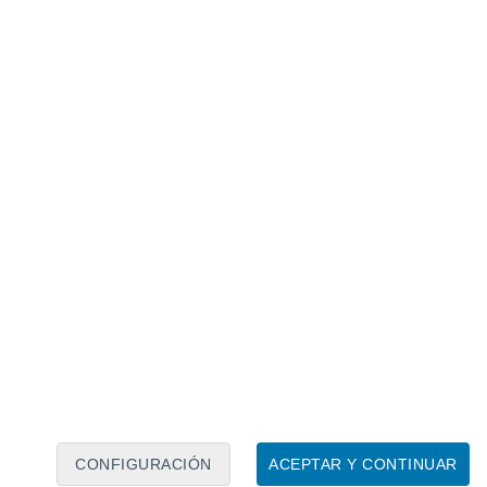
Calendario lunar
Lun
Mar
Mié
Jue
Vie
Sáb
Dom
6
7
8
9
10
11
12
13
14
15
16
17
18
19
CONFIGURACIÓN
ACEPTAR Y CONTINUAR