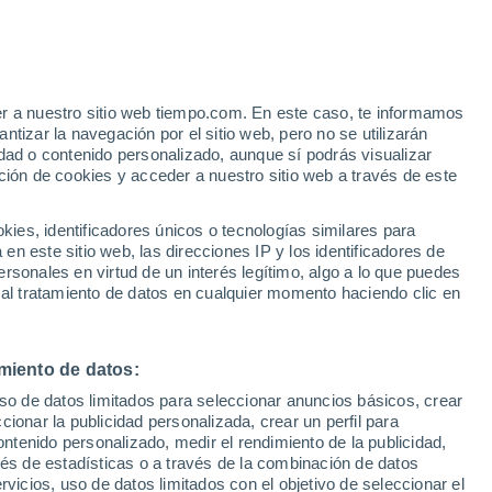
Aviso de nivel naranja
Alerta importante por viento en
Alveslohe hoy
e
er a nuestro sitio web tiempo.com. En este caso, te informamos
:
46%
tizar la navegación por el sitio web, pero no se utilizarán
dad o contenido personalizado, aunque sí podrás visualizar
ción de cookies y acceder a nuestro sitio web a través de este
s y
es, identificadores únicos o tecnologías similares para
n este sitio web, las direcciones IP y los identificadores de
rsonales en virtud de un interés legítimo, algo a lo que puedes
e nubosidad
Radar de lluvia
Satélites
Modelos
 al tratamiento de datos en cualquier momento haciendo clic en
miento de datos:
omingo
Lunes
Martes
Miércoles
uso de datos limitados para seleccionar anuncios básicos, crear
9 Ago
10 Ago
11 Ago
12 Ago
ccionar la publicidad personalizada, crear un perfil para
ontenido personalizado, medir el rendimiento de la publicidad,
vés de estadísticas o a través de la combinación de datos
rvicios, uso de datos limitados con el objetivo de seleccionar el
60%