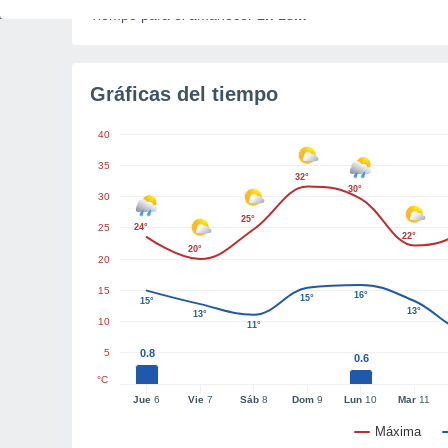
Tiempo para el amanecer
1h 13m
Gráficas del tiempo
40
35
32°
30°
30
25°
25
24°
22°
20°
20
15
16°
15°
15°
13°
13°
10
11°
5
0.8
0.6
°C
Jue
6
Vie
7
Sáb
8
Dom
9
Lun
10
Mar
11
Máxima