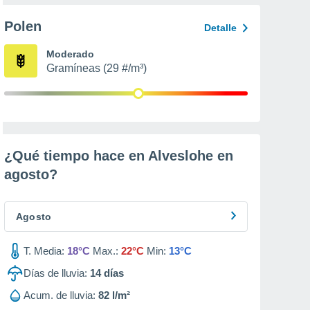
Polen
Detalle
Moderado
Gramíneas (29 #/m³)
¿Qué tiempo hace en Alveslohe en
agosto
?
Agosto
T. Media:
18°C
Max.:
22°C
Min:
13°C
Días de lluvia:
14
días
Acum. de lluvia:
82 l/m²