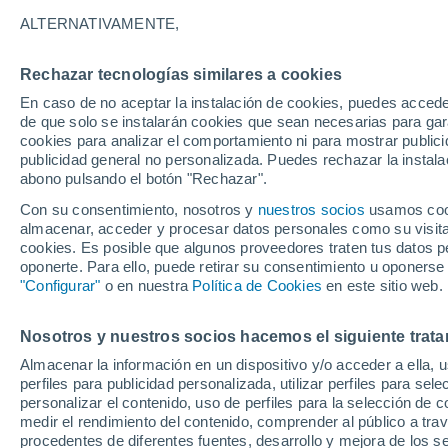
18°
ALTERNATIVAMENTE,
Rechazar tecnologías similares a cookies
Menguant
En caso de no aceptar la instalación de cookies, puedes acced
Iluminada
Sensación de 18°
de que solo se instalarán cookies que sean necesarias para garan
cookies para analizar el comportamiento ni para mostrar publici
publicidad general no personalizada. Puedes rechazar la instala
abono pulsando el botón "Rechazar".
Atención al fin de semana
España podrá registrar tormentas muy fuerte
Con su consentimiento, nosotros y
nuestros socios
usamos cooki
con fenómenos adversos
almacenar, acceder y procesar datos personales como su visita e
cookies. Es posible que algunos proveedores traten tus datos pe
El Tiempo 1 - 7 días
Por horas
Actualidad
Mapa d
oponerte. Para ello, puede retirar su consentimiento u oponerse
"Configurar"
o en nuestra
Política de Cookies
en este sitio web.
Nosotros y nuestros socios hacemos el siguiente trata
Mañana
Sábado
D
Hoy
Almacenar la información en un dispositivo y/o acceder a ella, 
7 Ago
8 Ago
6 Ago
perfiles para publicidad personalizada, utilizar perfiles para sele
personalizar el contenido, uso de perfiles para la selección de c
medir el rendimiento del contenido, comprender al público a tra
procedentes de diferentes fuentes, desarrollo y mejora de los se
60%