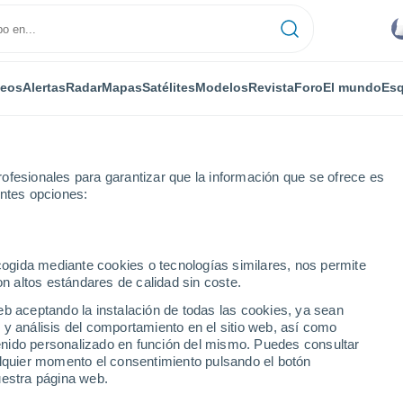
deos
Alertas
Radar
Mapas
Satélites
Modelos
Revista
Foro
El mundo
Esq
ofesionales para garantizar que la información que se ofrece es
entes opciones:
ecogida mediante cookies o tecnologías similares, nos permite
on altos estándares de calidad sin coste.
e
eb aceptando la instalación de todas las cookies, ya sean
 y análisis del comportamiento en el sitio web, así como
...
ntenido personalizado en función del mismo. Puedes consultar
alquier momento el consentimiento pulsando el botón
Por horas
uestra página web.
Intervalos nubosos en las
próximas horas