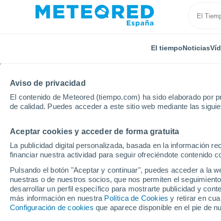
El tiempo
Noticias
Ví
Aviso de privacidad
El contenido de Meteored (tiempo.com) ha sido elaborado por pr
de calidad. Puedes acceder a este sitio web mediante las sigui
Aceptar cookies y acceder de forma gratuita
Inicio
Alemania
Schleswig-Holstein
Alveslohe
La publicidad digital personalizada, basada en la información r
financiar nuestra actividad para seguir ofreciéndote contenido c
El Tiempo en Alvesloh
Pulsando el botón "Aceptar y continuar", puedes acceder a la w
nuestras o de nuestros socios, que nos permiten el seguimiento
03:47
Jueves
desarrollar un perfil específico para mostrarte publicidad y co
más información en nuestra
Política de Cookies
y retirar en cu
Configuración de cookies
que aparece disponible en el pie de n
Nubes y claros