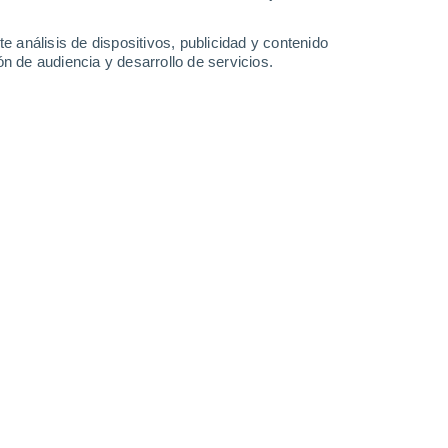
0.6 l/m²
32°
/
15°
30°
/
16°
22°
/
13°
25°
/
9°
e análisis de dispositivos, publicidad y contenido
n de audiencia y desarrollo de servicios.
-
34
km/h
30
-
64
km/h
21
-
46
km/h
13
-
30
km/h
sto
Suroeste
0 Bajo
13
-
24 km/h
FPS:
no
o
Suroeste
0 Bajo
11
-
22 km/h
FPS:
no
Suroeste
0 Bajo
12
-
20 km/h
FPS:
no
Suroeste
1 Bajo
15
-
29 km/h
FPS:
no