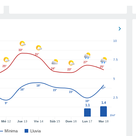
10
33°
31°
7.5
27°
25°
25°
24°
23°
5
18°
17°
16°
15°
15°
2.5
10°
1.4
9°
1.1
l/m²
Mié
12
Jue
13
Vie
14
Sáb
15
Dom
16
Lun
17
Mar
18
Mínima
Lluvia