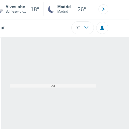
Alveslohe
Madrid
Barcelona
18°
26°
Schleswig-Holstein
Madrid
Barcelona
°C
uí