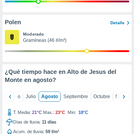
 seleccionar
o.
calización
precisa e
Polen
Detalle
ión mediante
Moderado
, publicidad
Gramíneas (46 #/m³)
dos,
 publicidad
,
ón de
¿Qué tiempo hace en Alto de Jesus del
 desarrollo
s.
Monte en
agosto
?
tros 1199
ios
yo
Junio
Julio
Agosto
Septiembre
Octubre
Noviemb
T. Media:
21°C
Max.:
23°C
Min:
18°C
Días de lluvia:
11
días
Acum. de lluvia:
59 l/m²