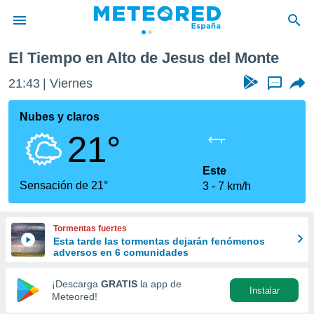
El Tiempo en Alto de Jesus del Monte
privacidad
21:43
Viernes
...
o de
tiempo.com)
borado por
Nubes y claros
es para
21°
ue la
 que se
e calidad.
Este
eder a este
Sensación de 21°
3
7 km/h
ediante las
opciones:
Tormentas fuertes
ookies y
Esta tarde las tormentas dejarán fenómenos
e forma
adversos en 6 comunidades
d digital
¡Descarga
GRATIS
la app de
Instalar
ada, basada
Meteored!
mación