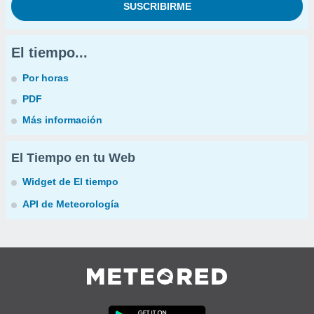
El tiempo...
Por horas
PDF
Más información
El Tiempo en tu Web
Widget de El tiempo
API de Meteorología