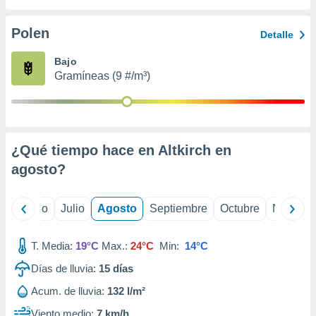
 seleccionar
o.
Polen
Detalle
calización
precisa e
Bajo
ión mediante
Gramíneas (9 #/m³)
, publicidad
dos,
 publicidad
,
¿Qué tiempo hace en Altkirch en
ón de
agosto
?
 desarrollo
s.
tros 1199
yo
Junio
Julio
Agosto
Septiembre
Octubre
Noviemb
ios
T. Media:
19°C
Max.:
24°C
Min:
14°C
Días de lluvia:
15
días
Acum. de lluvia:
132 l/m²
Viento medio:
7 km/h