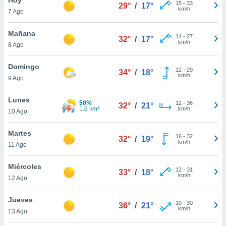
15
-
33
29°
/
17°
km/h
7 Ago
do en
 mismo.
sultar más
Mañana
14
-
27
32°
/
17°
 en nuestra
km/h
8 Ago
 Cookies
y
ualquier
Domingo
12
-
29
34°
/
18°
km/h
9 Ago
ento
 botón
ación de
Lunes
50%
12
-
36
32°
/
21°
kies
1.6 l/m²
km/h
10 Ago
 disponible
e nuestra
Martes
16
-
32
.
32°
/
19°
km/h
11 Ago
IVAMENTE,
Miércoles
12
-
31
33°
/
18°
km/h
12 Ago
as
 a cookies
Jueves
10
-
30
36°
/
21°
km/h
 no aceptar
13 Ago
ón de