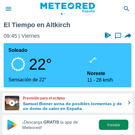
El Tiempo en Altkirch
privacidad
09:45
Viernes
...
o de
tiempo.com)
borado por
Soleado
es para
22°
ue la
 que se
e calidad.
Noreste
eder a este
Sensación de 22°
11
28 km/h
ediante las
opciones:
Previsión para el eclipse
ookies y
Samuel Biener avisa de posibles tormentas y de
e forma
un domo de calor en España
d digital
¡Descarga
GRATIS
la app de
Instalar
ada, basada
Meteored!
mación