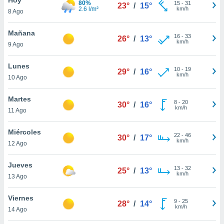
80%
15
-
31
23°
/
15°
2.6 l/m²
km/h
8 Ago
do en
 mismo.
sultar más
Mañana
16
-
33
26°
/
13°
 en nuestra
km/h
9 Ago
 Cookies
y
ualquier
Lunes
10
-
19
29°
/
16°
km/h
10 Ago
ento
 botón
ación de
Martes
8
-
20
30°
/
16°
kies
km/h
11 Ago
 disponible
e nuestra
Miércoles
22
-
46
.
30°
/
17°
km/h
12 Ago
IVAMENTE,
Jueves
13
-
32
25°
/
13°
km/h
13 Ago
as
 a cookies
Viernes
9
-
25
28°
/
14°
km/h
 no aceptar
14 Ago
ón de