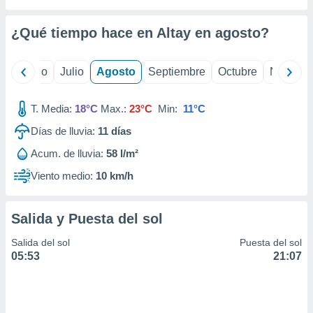
 seleccionar
o.
¿Qué tiempo hace en Altay en
agosto
?
calización
precisa e
ión mediante
yo
Junio
Julio
Agosto
Septiembre
Octubre
Noviemb
, publicidad
T. Media:
18°C
Max.:
23°C
Min:
11°C
dos,
 publicidad
Días de lluvia:
11
días
,
Acum. de lluvia:
58 l/m²
ón de
 desarrollo
Viento medio:
10 km/h
s.
tros 1199
Salida y Puesta del sol
ios
Salida del sol
Puesta del sol
05:53
21:07