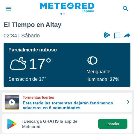
El Tiempo en Altay
privacidad
02:34
Sábado
...
o de
tiempo.com)
borado por
Parcialmente nuboso
es para
17°
ue la
 que se
e calidad.
Menguante
eder a este
Sensación de 17°
Iluminada:
27%
ediante las
opciones:
Tormentas fuertes
ookies y
Esta tarde las tormentas dejarán fenómenos
e forma
adversos en 6 comunidades
d digital
¡Descarga
GRATIS
la app de
Instalar
ada, basada
Meteored!
mación