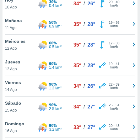
30%
20
-
40
34°
/
26°
0.4 l/m²
km/h
10 Ago
do en
 mismo.
sultar más
Mañana
50%
19
-
36
35°
/
28°
 en nuestra
0.9 l/m²
km/h
11 Ago
 Cookies
y
ualquier
Miércoles
60%
17
-
33
35°
/
28°
0.5 l/m²
km/h
12 Ago
ento
 botón
ación de
Jueves
90%
19
-
41
35°
/
28°
kies
1.4 l/m²
km/h
13 Ago
 disponible
e nuestra
Viernes
90%
22
-
39
.
34°
/
26°
1.2 l/m²
km/h
14 Ago
IVAMENTE,
Sábado
90%
25
-
51
34°
/
27°
2.5 l/m²
km/h
15 Ago
as
 a cookies
Domingo
90%
20
-
43
33°
/
27°
3.2 l/m²
km/h
 no aceptar
16 Ago
ón de