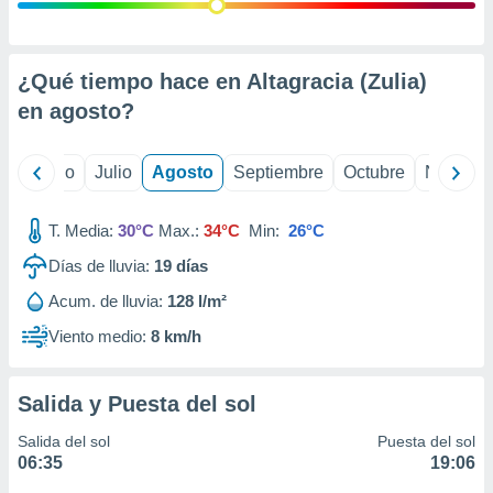
 seleccionar
o.
calización
precisa e
¿Qué tiempo hace en Altagracia (Zulia)
ión mediante
en
agosto
?
, publicidad
yo
Junio
Julio
Agosto
Septiembre
Octubre
Noviemb
dos,
 publicidad
,
T. Media:
30°C
Max.:
34°C
Min:
26°C
ón de
Días de lluvia:
19
días
 desarrollo
s.
Acum. de lluvia:
128 l/m²
tros 1199
Viento medio:
8 km/h
ios
Salida y Puesta del sol
Salida del sol
Puesta del sol
06:35
19:06