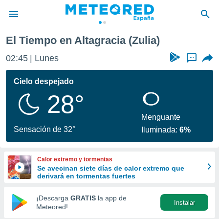
El Tiempo en Altagracia (Zulia)
privacidad
02:45
Lunes
...
o de
tiempo.com)
borado por
Cielo despejado
es para
28°
ue la
 que se
e calidad.
Menguante
eder a este
Sensación de 32°
Iluminada:
6%
ediante las
opciones:
Calor extremo y tormentas
ookies y
Se avecinan siete días de calor extremo que
e forma
derivará en tormentas fuertes
d digital
¡Descarga
GRATIS
la app de
Instalar
ada, basada
Meteored!
mación