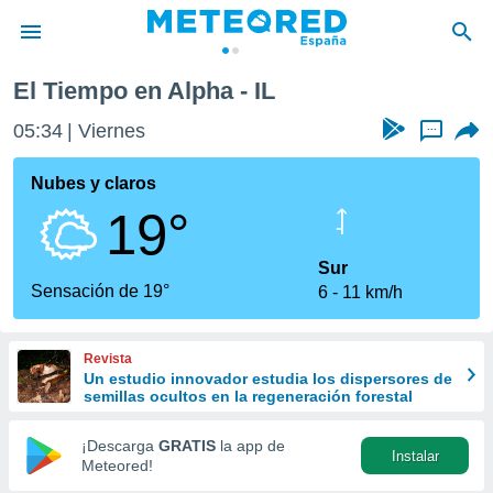
El Tiempo en Alpha - IL
privacidad
05:34
Viernes
...
o de
tiempo.com)
borado por
Nubes y claros
es para
19°
ue la
 que se
e calidad.
Sur
eder a este
Sensación de 19°
6
11 km/h
ediante las
opciones:
Revista
ookies y
Un estudio innovador estudia los dispersores de
e forma
semillas ocultos en la regeneración forestal
d digital
¡Descarga
GRATIS
la app de
Instalar
ada, basada
Meteored!
mación