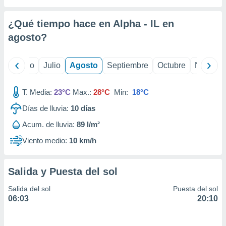
 seleccionar
o.
¿Qué tiempo hace en Alpha - IL en
calización
precisa e
agosto
?
ión mediante
, publicidad
yo
Junio
Julio
Agosto
Septiembre
Octubre
Noviemb
dos,
T. Media:
23°C
Max.:
28°C
Min:
18°C
 publicidad
,
Días de lluvia:
10
días
ón de
 desarrollo
Acum. de lluvia:
89 l/m²
s.
Viento medio:
10 km/h
tros 1199
ios
Salida y Puesta del sol
Salida del sol
Puesta del sol
06:03
20:10