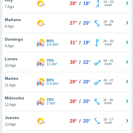
14
-
23
28°
/
18°
km/h
7 Ago
do en
 mismo.
sultar más
Mañana
16
-
29
27°
/
20°
 en nuestra
km/h
8 Ago
 Cookies
y
ualquier
Domingo
80%
20
-
43
31°
/
19°
3.5 l/m²
km/h
9 Ago
ento
 botón
ación de
Lunes
70%
18
-
41
30°
/
22°
kies
11 l/m²
km/h
10 Ago
 disponible
e nuestra
Martes
80%
16
-
47
.
29°
/
20°
3.5 l/m²
km/h
11 Ago
IVAMENTE,
Miércoles
70%
11
-
36
28°
/
20°
2 l/m²
km/h
12 Ago
as
 a cookies
Jueves
10
-
17
29°
/
20°
km/h
 no aceptar
13 Ago
ón de