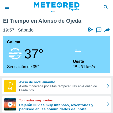
El Tiempo en Alonso de Ojeda
privacidad
19:57
Sábado
...
o de
tiempo.com)
borado por
Calima
es para
37°
ue la
 que se
e calidad.
Oeste
eder a este
Sensación de 35°
15
31 km/h
ediante las
opciones:
Aviso de nivel amarillo
ookies y
Alerta moderada por altas temperaturas en Alonso de
e forma
Ojeda hoy
d digital
Tormentas muy fuertes
ada, basada
Dejarán lluvias muy intensas, reventones y
pedrisco en las comunidades del norte
mación