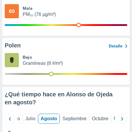
 seleccionar
o.
Mala
60
PM₁₀ (76 µg/m³)
calización
precisa e
ión mediante
, publicidad
Polen
Detalle
dos,
 publicidad
Bajo
,
Gramíneas (8 #/m³)
ón de
 desarrollo
s.
tros 1199
ios
¿Qué tiempo hace en Alonso de Ojeda
en
agosto
?
yo
Junio
Julio
Agosto
Septiembre
Octubre
Noviemb