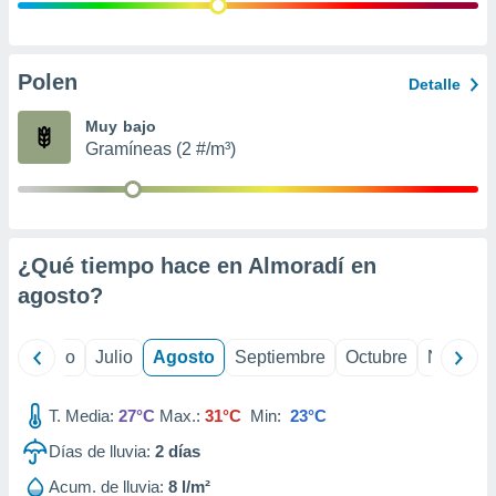
 seleccionar
o.
calización
precisa e
Polen
Detalle
ión mediante
Muy bajo
, publicidad
Gramíneas (2 #/m³)
dos,
 publicidad
,
ón de
¿Qué tiempo hace en Almoradí en
 desarrollo
s.
agosto
?
tros 1199
ios
yo
Junio
Julio
Agosto
Septiembre
Octubre
Noviemb
T. Media:
27°C
Max.:
31°C
Min:
23°C
Días de lluvia:
2
días
Acum. de lluvia:
8 l/m²