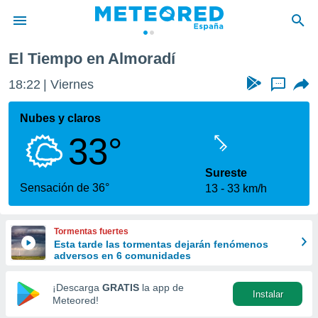
í
El Tiempo en Almoradí
privacidad
18:22
Viernes
...
o de
tiempo.com)
borado por
Nubes y claros
es para
33°
ue la
 que se
e calidad.
Sureste
eder a este
Sensación de 36°
13
33 km/h
ediante las
opciones:
Tormentas fuertes
ookies y
Esta tarde las tormentas dejarán fenómenos
e forma
adversos en 6 comunidades
d digital
¡Descarga
GRATIS
la app de
Instalar
ada, basada
Meteored!
mación