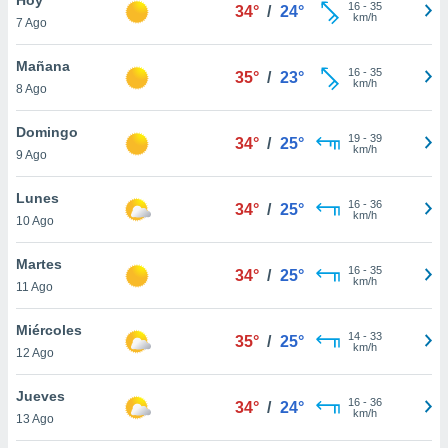
16
-
35
34°
/
24°
km/h
7 Ago
do en
 mismo.
sultar más
Mañana
16
-
35
35°
/
23°
 en nuestra
km/h
8 Ago
 Cookies
y
ualquier
Domingo
19
-
39
34°
/
25°
km/h
9 Ago
ento
 botón
ación de
Lunes
16
-
36
34°
/
25°
kies
km/h
10 Ago
 disponible
e nuestra
Martes
16
-
35
.
34°
/
25°
km/h
11 Ago
IVAMENTE,
Miércoles
14
-
33
35°
/
25°
km/h
12 Ago
as
 a cookies
Jueves
16
-
36
34°
/
24°
km/h
 no aceptar
13 Ago
ón de