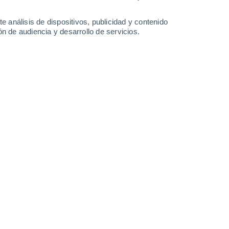
0.2 l/m²
34°
/
24°
35°
/
24°
35°
/
24°
35°
/
24°
e análisis de dispositivos, publicidad y contenido
n de audiencia y desarrollo de servicios.
-
32
km/h
12
-
32
km/h
8
-
26
km/h
6
-
18
km/h
e agosto
Noreste
1 Bajo
6°
3
-
19 km/h
FPS:
no
Este
0 Bajo
3°
5
-
10 km/h
FPS:
no
Sureste
0 Bajo
7°
7
-
19 km/h
FPS:
no
Norte
0 Bajo
6°
6
-
15 km/h
FPS:
no