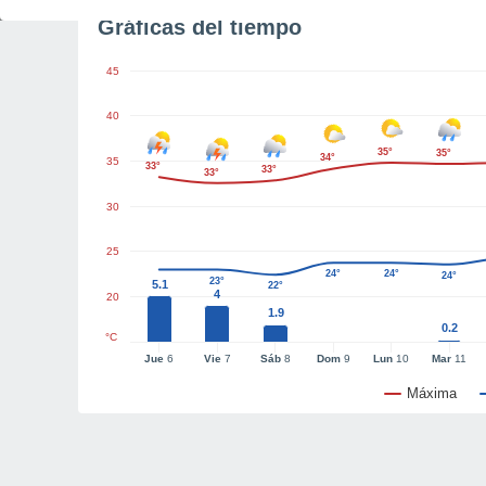
Gráficas del tiempo
45
40
35°
35°
34°
35
33°
33°
33°
30
25
24°
24°
24°
23°
5.1
22°
4
20
1.9
0.2
°C
Jue
6
Vie
7
Sáb
8
Dom
9
Lun
10
Mar
11
Máxima