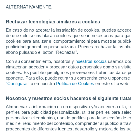
25°
ALTERNATIVAMENTE,
Rechazar tecnologías similares a cookies
30%
En caso de no aceptar la instalación de cookies, puedes acced
Sensación de 26°
0.2 l/m²
de que solo se instalarán cookies que sean necesarias para garan
cookies para analizar el comportamiento ni para mostrar publici
publicidad general no personalizada. Puedes rechazar la instala
abono pulsando el botón "Rechazar".
Previsión para el eclipse
Samuel Biener avisa de posibles tormentas y
Con su consentimiento, nosotros y
nuestros socios
usamos cooki
un domo de calor en España
almacenar, acceder y procesar datos personales como su visita e
cookies. Es posible que algunos proveedores traten tus datos pe
El Tiempo 1 - 7 días
Por horas
Actualidad
Mapa de
oponerte. Para ello, puede retirar su consentimiento u oponerse
"Configurar"
o en nuestra
Política de Cookies
en este sitio web.
Nosotros y nuestros socios hacemos el siguiente trata
Mañana
Sábado
D
Hoy
Almacenar la información en un dispositivo y/o acceder a ella, 
7 Ago
8 Ago
6 Ago
perfiles para publicidad personalizada, utilizar perfiles para sele
personalizar el contenido, uso de perfiles para la selección de c
medir el rendimiento del contenido, comprender al público a tra
procedentes de diferentes fuentes, desarrollo y mejora de los se
70%
50%
70%