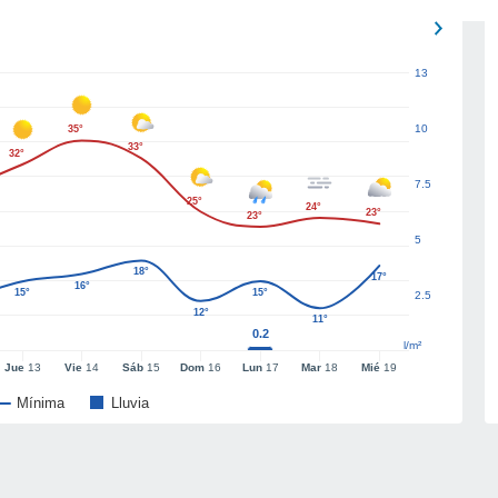
13
10
35°
33°
32°
7.5
25°
24°
23°
23°
5
18°
17°
16°
15°
15°
2.5
12°
11°
0.2
l/m²
Jue
13
Vie
14
Sáb
15
Dom
16
Lun
17
Mar
18
Mié
19
Mínima
Lluvia