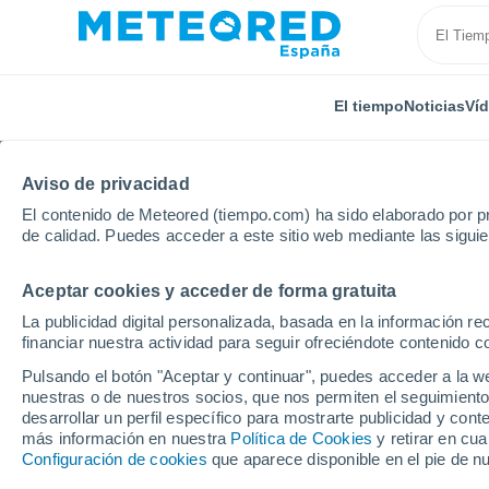
El tiempo
Noticias
Ví
Aviso de privacidad
El contenido de Meteored (tiempo.com) ha sido elaborado por pr
de calidad. Puedes acceder a este sitio web mediante las sigui
Aceptar cookies y acceder de forma gratuita
Inicio
Holanda
Overijssel
Almelo
La publicidad digital personalizada, basada en la información r
financiar nuestra actividad para seguir ofreciéndote contenido c
El Tiempo en Almelo
Pulsando el botón "Aceptar y continuar", puedes acceder a la w
nuestras o de nuestros socios, que nos permiten el seguimiento
19:53
Viernes
desarrollar un perfil específico para mostrarte publicidad y co
más información en nuestra
Política de Cookies
y retirar en cu
Configuración de cookies
que aparece disponible en el pie de n
Parcialmente nuboso