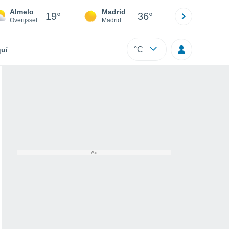
Almelo
Madrid
Barcelona
19°
36°
Overijssel
Madrid
Barcelona
°C
uí