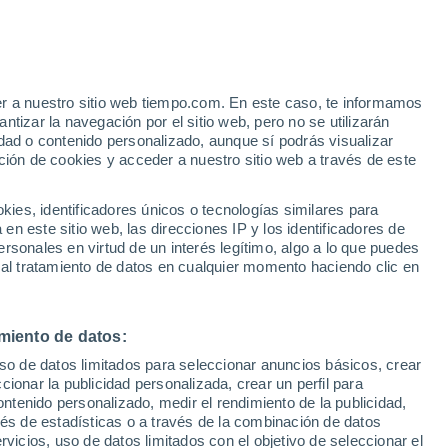
er a nuestro sitio web tiempo.com. En este caso, te informamos
/h
tizar la navegación por el sitio web, pero no se utilizarán
dad o contenido personalizado, aunque sí podrás visualizar
ción de cookies y acceder a nuestro sitio web a través de este
es, identificadores únicos o tecnologías similares para
n este sitio web, las direcciones IP y los identificadores de
rsonales en virtud de un interés legítimo, algo a lo que puedes
e nubosidad
Radar de lluvia
Satélites
Modelos
 al tratamiento de datos en cualquier momento haciendo clic en
miento de datos:
Lunes
Martes
Miércoles
Jueves
uso de datos limitados para seleccionar anuncios básicos, crear
10 Ago
11 Ago
12 Ago
13 Ago
ccionar la publicidad personalizada, crear un perfil para
ontenido personalizado, medir el rendimiento de la publicidad,
vés de estadísticas o a través de la combinación de datos
rvicios, uso de datos limitados con el objetivo de seleccionar el