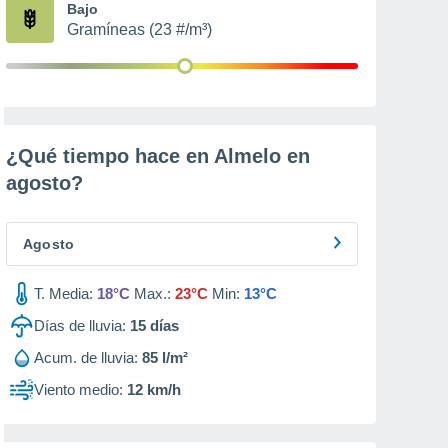
Bajo
Gramíneas (23 #/m³)
¿Qué tiempo hace en Almelo en
agosto
?
Agosto
T. Media:
18°C
Max.:
23°C
Min:
13°C
Días de lluvia:
15
días
Acum. de lluvia:
85 l/m²
Viento medio:
12 km/h