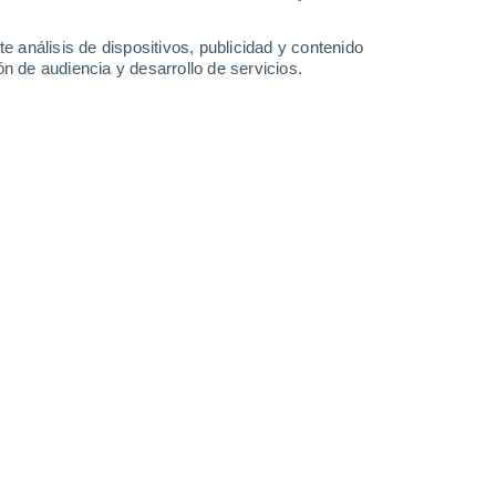
26°
/
17°
24°
/
12°
28°
/
12°
32°
/
15°
e análisis de dispositivos, publicidad y contenido
n de audiencia y desarrollo de servicios.
-
42
km/h
16
-
31
km/h
16
-
33
km/h
14
-
29
km/h
nuboso
Oeste
2 Bajo
°
12
-
26 km/h
FPS:
no
nuboso
Oeste
1 Bajo
°
11
-
26 km/h
FPS:
no
Noroeste
0 Bajo
°
11
-
25 km/h
FPS:
no
nuboso
Noroeste
0 Bajo
°
12
-
26 km/h
FPS:
no