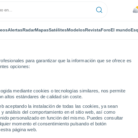
deos
Alertas
Radar
Mapas
Satélites
Modelos
Revista
Foro
El mundo
Esq
ofesionales para garantizar que la información que se ofrece es
entes opciones:
ecogida mediante cookies o tecnologías similares, nos permite
on altos estándares de calidad sin coste.
eb aceptando la instalación de todas las cookies, ya sean
 y análisis del comportamiento en el sitio web, así como
...
ntenido personalizado en función del mismo. Puedes consultar
alquier momento el consentimiento pulsando el botón
Por horas
uestra página web.
Intervalos nubosos en las
próximas horas