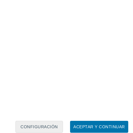
Calendario lunar
Lun
Mar
Mié
Jue
Vie
Sáb
Dom
7
8
9
10
11
12
13
14
15
16
17
18
19
20
CONFIGURACIÓN
ACEPTAR Y CONTINUAR