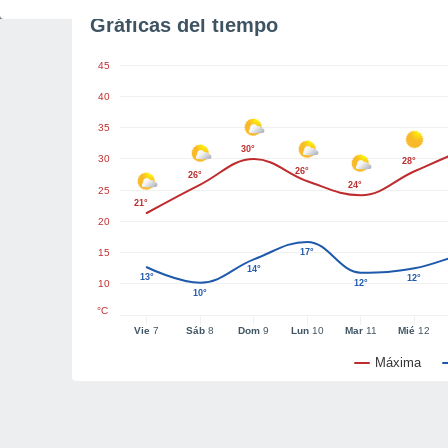
Gráficas del tiempo
45
40
35
30°
30
28°
26°
26°
24°
25
21°
20
15
17°
14°
13°
12°
10
12°
10°
°C
Vie
7
Sáb
8
Dom
9
Lun
10
Mar
11
Mié
12
Máxima