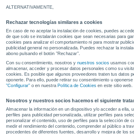
19°
ALTERNATIVAMENTE,
Rechazar tecnologías similares a cookies
Noroeste
En caso de no aceptar la instalación de cookies, puedes acced
Sensación de 19°
12
-
26 km
de que solo se instalarán cookies que sean necesarias para garan
cookies para analizar el comportamiento ni para mostrar publici
publicidad general no personalizada. Puedes rechazar la instala
abono pulsando el botón "Rechazar".
Tormentas fuertes
Esta tarde las tormentas dejarán fenómenos
Con su consentimiento, nosotros y
nuestros socios
usamos cooki
adversos en 6 comunidades
almacenar, acceder y procesar datos personales como su visita e
cookies. Es posible que algunos proveedores traten tus datos pe
El Tiempo 1 - 7 días
Por horas
Actualidad
Mapa d
oponerte. Para ello, puede retirar su consentimiento u oponerse
"Configurar"
o en nuestra
Política de Cookies
en este sitio web.
Nosotros y nuestros socios hacemos el siguiente trata
Mañana
Domingo
Hoy
Almacenar la información en un dispositivo y/o acceder a ella, 
8 Ago
9 Ago
7 Ago
perfiles para publicidad personalizada, utilizar perfiles para sele
personalizar el contenido, uso de perfiles para la selección de c
medir el rendimiento del contenido, comprender al público a tra
procedentes de diferentes fuentes, desarrollo y mejora de los se