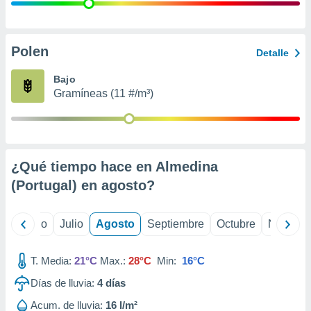
 seleccionar
o.
calización
precisa e
Polen
Detalle
ión mediante
Bajo
, publicidad
Gramíneas (11 #/m³)
dos,
 publicidad
,
ón de
¿Qué tiempo hace en Almedina
 desarrollo
s.
(Portugal) en
agosto
?
tros 1199
ios
yo
Junio
Julio
Agosto
Septiembre
Octubre
Noviemb
T. Media:
21°C
Max.:
28°C
Min:
16°C
Días de lluvia:
4
días
Acum. de lluvia:
16 l/m²