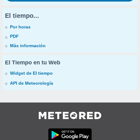
El tiempo...
Por horas
PDF
Más información
El Tiempo en tu Web
Widget de El tiempo
API de Meteorología