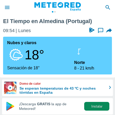
El Tiempo en Almedina (Portugal)
privacidad
09:54
Lunes
...
o de
tiempo.com)
borado por
Nubes y claros
es para
18°
ue la
 que se
e calidad.
Norte
eder a este
Sensación de 18°
8
21 km/h
ediante las
opciones:
Domo de calor
ookies y
Se esperan temperaturas de 43 ºC y noches
e forma
tórridas en España
d digital
¡Descarga
GRATIS
la app de
Instalar
ada, basada
Meteored!
mación