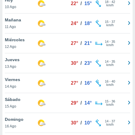
18
-
42
22°
/
15°
km/h
10 Ago
do en
 mismo.
sultar más
Mañana
15
-
37
24°
/
18°
 en nuestra
km/h
11 Ago
 Cookies
y
ualquier
Miércoles
14
-
35
27°
/
21°
km/h
12 Ago
ento
 botón
ación de
Jueves
14
-
35
30°
/
23°
kies
km/h
13 Ago
 disponible
e nuestra
Viernes
16
-
40
.
27°
/
16°
km/h
14 Ago
IVAMENTE,
Sábado
15
-
36
29°
/
14°
km/h
15 Ago
as
 a cookies
Domingo
14
-
37
30°
/
10°
km/h
 no aceptar
16 Ago
ón de