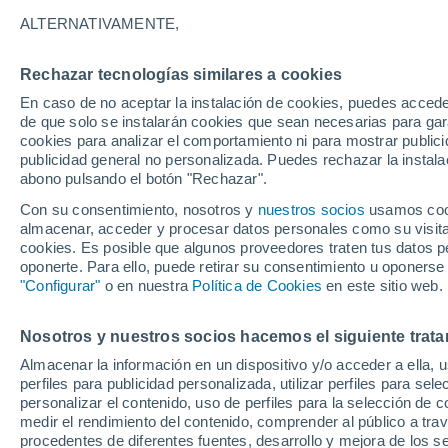
30°
ALTERNATIVAMENTE,
Rechazar tecnologías similares a cookies
UV
8 ¡Muy
En caso de no aceptar la instalación de cookies, puedes acced
Sensación de 30°
FPS
25-50
de que solo se instalarán cookies que sean necesarias para garan
cookies para analizar el comportamiento ni para mostrar publici
publicidad general no personalizada. Puedes rechazar la instala
abono pulsando el botón "Rechazar".
Previsión para el eclipse
Samuel Biener avisa de posibles tormentas y
Con su consentimiento, nosotros y
nuestros socios
usamos cooki
un domo de calor en España
almacenar, acceder y procesar datos personales como su visita e
cookies. Es posible que algunos proveedores traten tus datos pe
El Tiempo 1 - 7 días
Por horas
Actualidad
Mapa de
oponerte. Para ello, puede retirar su consentimiento u oponerse
"Configurar"
o en nuestra
Política de Cookies
en este sitio web.
Nosotros y nuestros socios hacemos el siguiente trata
Mañana
Sábado
D
Hoy
Almacenar la información en un dispositivo y/o acceder a ella, 
7 Ago
8 Ago
6 Ago
perfiles para publicidad personalizada, utilizar perfiles para sele
personalizar el contenido, uso de perfiles para la selección de c
medir el rendimiento del contenido, comprender al público a tra
procedentes de diferentes fuentes, desarrollo y mejora de los se