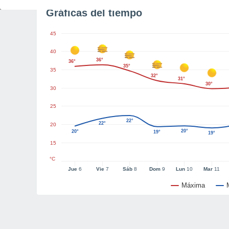
Gráficas del tiempo
45
40
36°
36°
35°
35
32°
31°
30°
30
25
22°
22°
20
20°
20°
19°
19°
15
°C
Jue
6
Vie
7
Sáb
8
Dom
9
Lun
10
Mar
11
Máxima