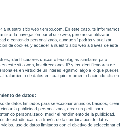
Aviso de nivel amarillo
Alerta moderada por altas
temperaturas en Almancil hoy
 Alto!
er a nuestro sitio web tiempo.com. En este caso, te informamos
tizar la navegación por el sitio web, pero no se utilizarán
dad o contenido personalizado, aunque sí podrás visualizar
ción de cookies y acceder a nuestro sitio web a través de este
 de
es, identificadores únicos o tecnologías similares para
n este sitio web, las direcciones IP y los identificadores de
rsonales en virtud de un interés legítimo, algo a lo que puedes
 temperatura
Radar de lluvia
Satélites
Modelos
 al tratamiento de datos en cualquier momento haciendo clic en
miento de datos:
omingo
Lunes
Martes
Miércoles
uso de datos limitados para seleccionar anuncios básicos, crear
9 Ago
10 Ago
11 Ago
12 Ago
ccionar la publicidad personalizada, crear un perfil para
ontenido personalizado, medir el rendimiento de la publicidad,
vés de estadísticas o a través de la combinación de datos
rvicios, uso de datos limitados con el objetivo de seleccionar el