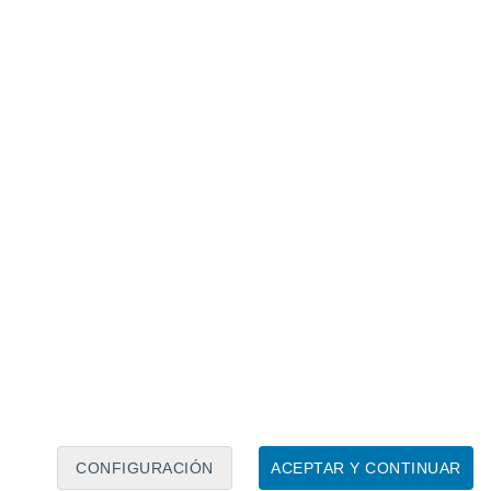
Calendario lunar
Lun
Mar
Mié
Jue
Vie
Sáb
Dom
6
7
8
9
10
11
12
13
14
15
16
17
18
19
CONFIGURACIÓN
ACEPTAR Y CONTINUAR