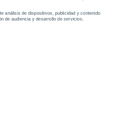
32°
/
19°
31°
/
20°
30°
/
19°
30°
/
20°
e análisis de dispositivos, publicidad y contenido
n de audiencia y desarrollo de servicios.
-
44
km/h
20
-
39
km/h
16
-
35
km/h
16
-
33
km/h
to
Suroeste
8 ¡Muy Alto!
17
-
36 km/h
FPS:
25-50
Suroeste
6 Alto
17
-
36 km/h
FPS:
15-25
Suroeste
3 Medio
12
-
35 km/h
FPS:
6-10
Noroeste
2 Bajo
15
-
33 km/h
FPS:
no