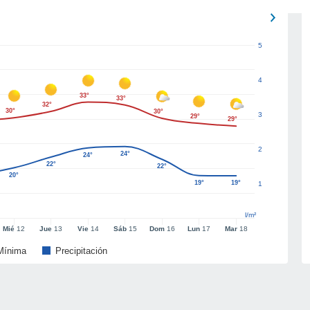
5
4
33°
33°
32°
30°
30°
3
29°
29°
2
24°
24°
22°
22°
20°
19°
19°
1
l/m²
Mié
12
Jue
13
Vie
14
Sáb
15
Dom
16
Lun
17
Mar
18
Mínima
Precipitación