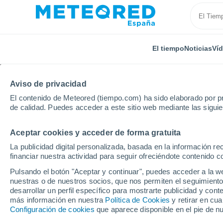
El tiempo
Noticias
Ví
Aviso de privacidad
El contenido de Meteored (tiempo.com) ha sido elaborado por pr
de calidad. Puedes acceder a este sitio web mediante las sigui
Aceptar cookies y acceder de forma gratuita
Inicio
Portugal
Distrito de Faro
Almancil
La publicidad digital personalizada, basada en la información r
financiar nuestra actividad para seguir ofreciéndote contenido c
El Tiempo en Almancil
Pulsando el botón "Aceptar y continuar", puedes acceder a la w
nuestras o de nuestros socios, que nos permiten el seguimiento
14:44
Jueves
desarrollar un perfil específico para mostrarte publicidad y co
más información en nuestra
Política de Cookies
y retirar en cu
Configuración de cookies
que aparece disponible en el pie de n
Soleado