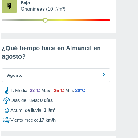
Bajo
Gramíneas (10 #/m³)
¿Qué tiempo hace en Almancil en
agosto
?
Agosto
T. Media:
23°C
Max.:
25°C
Min:
20°C
Días de lluvia:
0
días
Acum. de lluvia:
3 l/m²
Viento medio:
17 km/h