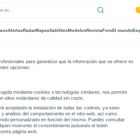
deos
Alertas
Radar
Mapas
Satélites
Modelos
Revista
Foro
El mundo
Esq
ofesionales para garantizar que la información que se ofrece es
entes opciones:
ecogida mediante cookies o tecnologías similares, nos permite
on altos estándares de calidad sin coste.
eb aceptando la instalación de todas las cookies, ya sean
 y análisis del comportamiento en el sitio web, así como
...
ntenido personalizado en función del mismo. Puedes consultar
alquier momento el consentimiento pulsando el botón
Por horas
uestra página web.
Cielos despejados en las
próximas horas