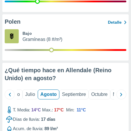
 seleccionar
o.
calización
precisa e
Polen
Detalle
ión mediante
Bajo
, publicidad
Gramíneas (8 #/m³)
dos,
 publicidad
,
ón de
¿Qué tiempo hace en Allendale (Reino
 desarrollo
s.
Unido) en
agosto
?
tros 1199
ios
yo
Junio
Julio
Agosto
Septiembre
Octubre
Noviemb
T. Media:
14°C
Max.:
17°C
Min:
11°C
Días de lluvia:
17
días
Acum. de lluvia:
89 l/m²