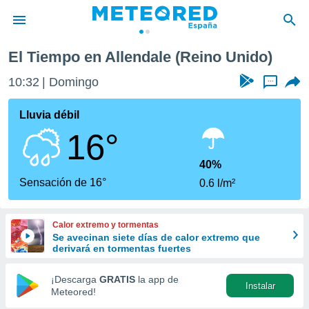
El Tiempo en Allendale (Reino Unido)
privacidad
10:32
Domingo
...
o de
tiempo.com)
borado por
Lluvia débil
es para
16°
ue la
 que se
e calidad.
40%
eder a este
Sensación de 16°
0.6 l/m²
ediante las
opciones:
Calor extremo y tormentas
ookies y
Se avecinan siete días de calor extremo que
e forma
derivará en tormentas fuertes
d digital
¡Descarga
GRATIS
la app de
Instalar
ada, basada
Meteored!
mación