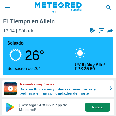
El Tiempo en Allein
privacidad
13:04
Sábado
...
o de
tiempo.com)
borado por
Soleado
es para
26°
ue la
 que se
e calidad.
UV
8 ¡Muy Alto!
eder a este
Sensación de 26°
FPS
25-50
ediante las
opciones:
Tormentas muy fuertes
ookies y
Dejarán lluvias muy intensas, reventones y
e forma
pedrisco en las comunidades del norte
d digital
¡Descarga
GRATIS
la app de
Instalar
ada, basada
Meteored!
mación