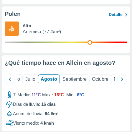
 seleccionar
o.
Polen
Detalle
calización
precisa e
Alto
ión mediante
Artemisa (77 #/m³)
, publicidad
dos,
 publicidad
,
¿Qué tiempo hace en Allein en
agosto
?
ón de
 desarrollo
s.
yo
Junio
Julio
Agosto
Septiembre
Octubre
Noviemb
tros 1199
ios
T. Media:
11°C
Max.:
16°C
Min:
6°C
Días de lluvia:
16
días
Acum. de lluvia:
94 l/m²
Viento medio:
4 km/h