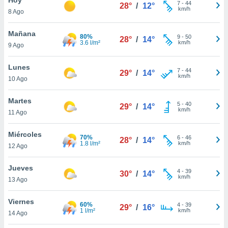
7
-
44
28°
/
12°
km/h
8 Ago
do en
 mismo.
sultar más
Mañana
80%
9
-
50
28°
/
14°
 en nuestra
3.6 l/m²
km/h
9 Ago
 Cookies
y
ualquier
Lunes
7
-
44
29°
/
14°
km/h
10 Ago
ento
 botón
ación de
Martes
5
-
40
29°
/
14°
kies
km/h
11 Ago
 disponible
e nuestra
Miércoles
70%
6
-
46
.
28°
/
14°
1.8 l/m²
km/h
12 Ago
IVAMENTE,
Jueves
4
-
39
30°
/
14°
km/h
13 Ago
as
 a cookies
Viernes
60%
4
-
39
29°
/
16°
1 l/m²
km/h
 no aceptar
14 Ago
ón de