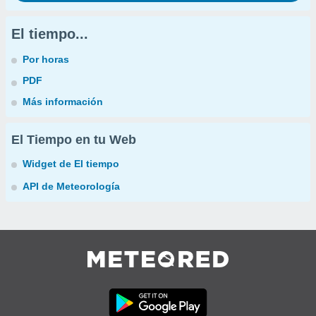
El tiempo...
Por horas
PDF
Más información
El Tiempo en tu Web
Widget de El tiempo
API de Meteorología