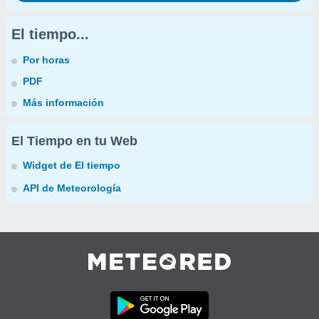
El tiempo...
Por horas
PDF
Más información
El Tiempo en tu Web
Widget de El tiempo
API de Meteorología