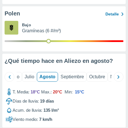
 seleccionar
o.
Polen
Detalle
calización
precisa e
Bajo
ión mediante
Gramíneas (6 #/m³)
, publicidad
dos,
 publicidad
,
¿Qué tiempo hace en Aliezo en
agosto
?
ón de
 desarrollo
s.
yo
Junio
Julio
Agosto
Septiembre
Octubre
Noviemb
tros 1199
ios
T. Media:
18°C
Max.:
20°C
Min:
15°C
Días de lluvia:
19
días
Acum. de lluvia:
135 l/m²
Viento medio:
7 km/h