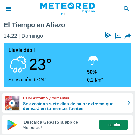
El Tiempo en Aliezo
privacidad
14:22
Domingo
...
o de
tiempo.com)
borado por
Lluvia débil
es para
23°
ue la
 que se
e calidad.
50%
eder a este
Sensación de 24°
0.2 l/m²
ediante las
opciones:
Calor extremo y tormentas
ookies y
Se avecinan siete días de calor extremo que
e forma
derivará en tormentas fuertes
d digital
¡Descarga
GRATIS
la app de
Instalar
ada, basada
Meteored!
mación