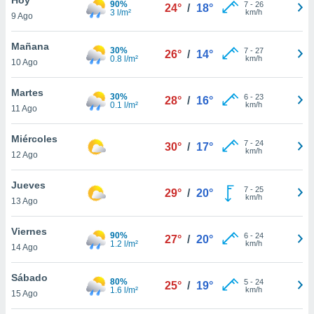
90%
7
-
26
24°
/
18°
3 l/m²
km/h
9 Ago
do en
 mismo.
sultar más
Mañana
30%
7
-
27
26°
/
14°
 en nuestra
0.8 l/m²
km/h
10 Ago
 Cookies
y
ualquier
Martes
30%
6
-
23
28°
/
16°
0.1 l/m²
km/h
11 Ago
ento
 botón
ación de
Miércoles
7
-
24
30°
/
17°
kies
km/h
12 Ago
 disponible
e nuestra
Jueves
7
-
25
.
29°
/
20°
km/h
13 Ago
IVAMENTE,
Viernes
90%
6
-
24
27°
/
20°
1.2 l/m²
km/h
14 Ago
as
 a cookies
Sábado
80%
5
-
24
25°
/
19°
1.6 l/m²
km/h
 no aceptar
15 Ago
ón de