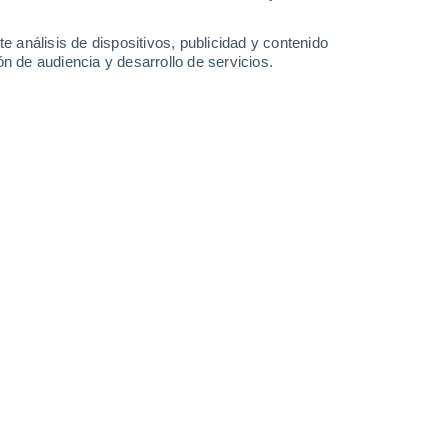
36°
/
22°
37°
/
20°
38°
/
22°
38°
/
24°
e análisis de dispositivos, publicidad y contenido
n de audiencia y desarrollo de servicios.
-
42
km/h
13
-
26
km/h
11
-
27
km/h
23
-
63
km/h
sto
Suroeste
9 ¡Muy Alto!
9
-
25 km/h
FPS:
25-50
Suroeste
9 ¡Muy Alto!
9
-
26 km/h
FPS:
25-50
Suroeste
7 Alto
8
-
26 km/h
FPS:
15-25
Oeste
5 Medio
8
-
26 km/h
FPS:
6-10