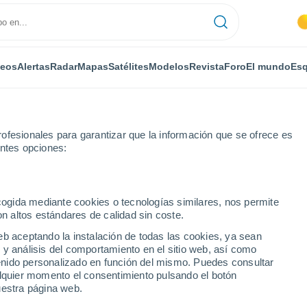
deos
Alertas
Radar
Mapas
Satélites
Modelos
Revista
Foro
El mundo
Esq
ofesionales para garantizar que la información que se ofrece es
entes opciones:
Alhambra
ecogida mediante cookies o tecnologías similares, nos permite
on altos estándares de calidad sin coste.
eb aceptando la instalación de todas las cookies, ya sean
 y análisis del comportamiento en el sitio web, así como
...
ntenido personalizado en función del mismo. Puedes consultar
alquier momento el consentimiento pulsando el botón
Por horas
uestra página web.
Intervalos nubosos en las
próximas horas