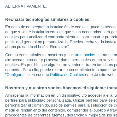
36°
ALTERNATIVAMENTE,
Rechazar tecnologías similares a cookies
UV
9 ¡Muy
En caso de no aceptar la instalación de cookies, puedes acced
Sensación de 33°
FPS
25-50
de que solo se instalarán cookies que sean necesarias para garan
cookies para analizar el comportamiento ni para mostrar publici
publicidad general no personalizada. Puedes rechazar la instala
abono pulsando el botón "Rechazar".
Tormentas fuertes
Esta tarde las tormentas dejarán fenómenos
Con su consentimiento, nosotros y
nuestros socios
usamos cooki
adversos en 6 comunidades
almacenar, acceder y procesar datos personales como su visita e
cookies. Es posible que algunos proveedores traten tus datos pe
El Tiempo 1 - 7 días
Por horas
Actualidad
Mapa d
oponerte. Para ello, puede retirar su consentimiento u oponerse
"Configurar"
o en nuestra
Política de Cookies
en este sitio web.
Nosotros y nuestros socios hacemos el siguiente trata
Mañana
Domingo
Hoy
Almacenar la información en un dispositivo y/o acceder a ella, 
8 Ago
9 Ago
7 Ago
perfiles para publicidad personalizada, utilizar perfiles para sele
personalizar el contenido, uso de perfiles para la selección de c
medir el rendimiento del contenido, comprender al público a tra
procedentes de diferentes fuentes, desarrollo y mejora de los se