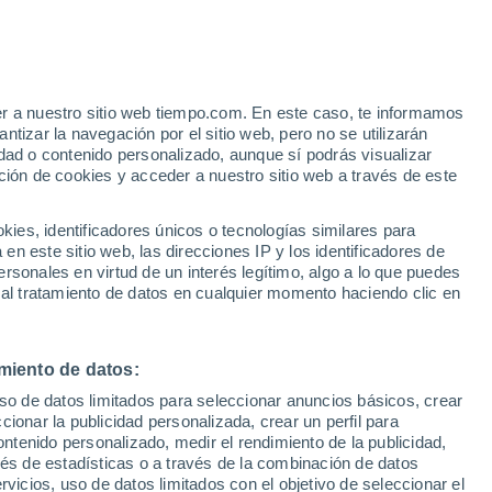
Aviso de nivel amarillo
Alerta moderada por altas
temperaturas en Alhambra hoy
 Alto!
er a nuestro sitio web tiempo.com. En este caso, te informamos
tizar la navegación por el sitio web, pero no se utilizarán
dad o contenido personalizado, aunque sí podrás visualizar
ción de cookies y acceder a nuestro sitio web a través de este
es, identificadores únicos o tecnologías similares para
n este sitio web, las direcciones IP y los identificadores de
rsonales en virtud de un interés legítimo, algo a lo que puedes
e nubosidad
Radar de lluvia
Satélites
Modelos
 al tratamiento de datos en cualquier momento haciendo clic en
miento de datos:
Lunes
Martes
Miércoles
Jueves
uso de datos limitados para seleccionar anuncios básicos, crear
10 Ago
11 Ago
12 Ago
13 Ago
ccionar la publicidad personalizada, crear un perfil para
ontenido personalizado, medir el rendimiento de la publicidad,
vés de estadísticas o a través de la combinación de datos
rvicios, uso de datos limitados con el objetivo de seleccionar el