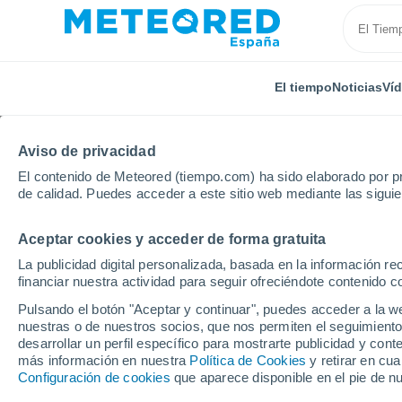
El tiempo
Noticias
Ví
Aviso de privacidad
El contenido de Meteored (tiempo.com) ha sido elaborado por pr
de calidad. Puedes acceder a este sitio web mediante las sigui
Aceptar cookies y acceder de forma gratuita
Inicio
Castilla La Mancha
Provincia de Ciudad Real
La publicidad digital personalizada, basada en la información r
financiar nuestra actividad para seguir ofreciéndote contenido c
El Tiempo en Alhambra
Pulsando el botón "Aceptar y continuar", puedes acceder a la w
nuestras o de nuestros socios, que nos permiten el seguimiento
13:54
Viernes
desarrollar un perfil específico para mostrarte publicidad y co
más información en nuestra
Política de Cookies
y retirar en cu
Configuración de cookies
que aparece disponible en el pie de n
Soleado