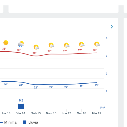
4
38°
38°
38°
37°
37°
37°
36°
3
2
24°
23°
23°
22°
22°
22°
22°
1
0.3
l/m²
Jue
13
Vie
14
Sáb
15
Dom
16
Lun
17
Mar
18
Mié
19
Mínima
Lluvia