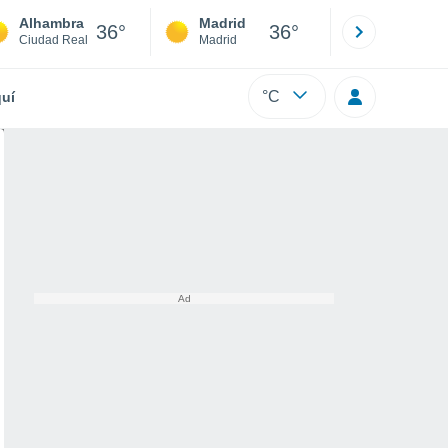
Alhambra
Madrid
Barcelona
36°
36°
Ciudad Real
Madrid
Barcelona
°C
uí