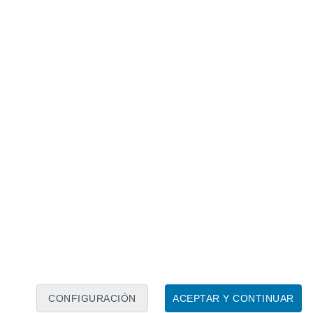
Calendario lunar
Lun
Mar
Mié
Jue
Vie
Sáb
Dom
7
8
9
10
11
12
13
14
15
16
17
18
19
20
CONFIGURACIÓN
ACEPTAR Y CONTINUAR