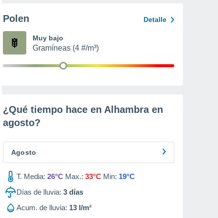
Polen
Detalle
Muy bajo
Gramíneas (4 #/m³)
¿Qué tiempo hace en Alhambra en
agosto
?
Agosto
T. Media:
26°C
Max.:
33°C
Min:
19°C
Días de lluvia:
3
días
Acum. de lluvia:
13 l/m²