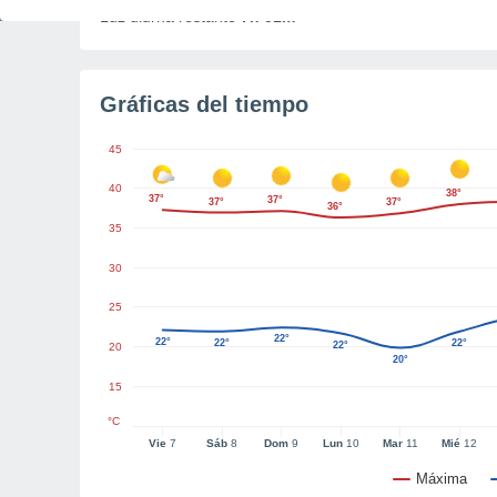
Luz diurna restante
7h 51m
Gráficas del tiempo
45
40
38°
37°
37°
37°
37°
36°
35
30
25
22°
22°
22°
22°
22°
20
20°
15
°C
Vie
7
Sáb
8
Dom
9
Lun
10
Mar
11
Mié
12
Máxima