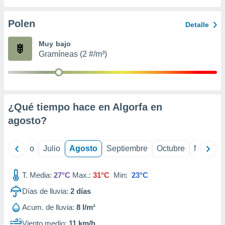
 seleccionar
o.
Polen
Detalle
calización
precisa e
Muy bajo
ión mediante
Gramíneas (2 #/m³)
, publicidad
dos,
 publicidad
,
¿Qué tiempo hace en Algorfa en
ón de
agosto
?
 desarrollo
s.
tros 1199
yo
Junio
Julio
Agosto
Septiembre
Octubre
Noviemb
ios
T. Media:
27°C
Max.:
31°C
Min:
23°C
Días de lluvia:
2
días
Acum. de lluvia:
8 l/m²
Viento medio:
11 km/h