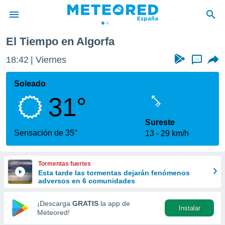
El Tiempo en Algorfa
privacidad
18:42
Viernes
...
o de
tiempo.com)
borado por
Soleado
es para
31°
ue la
 que se
e calidad.
Sureste
eder a este
Sensación de 35°
13
29 km/h
ediante las
opciones:
Tormentas fuertes
ookies y
Esta tarde las tormentas dejarán fenómenos
e forma
adversos en 6 comunidades
d digital
¡Descarga
GRATIS
la app de
Instalar
ada, basada
Meteored!
mación