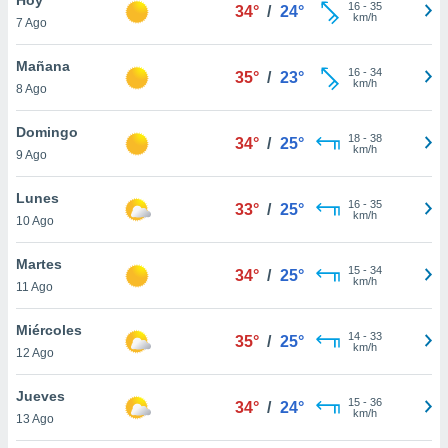
16
-
35
34°
/
24°
km/h
7 Ago
do en
 mismo.
sultar más
Mañana
16
-
34
35°
/
23°
 en nuestra
km/h
8 Ago
 Cookies
y
ualquier
Domingo
18
-
38
34°
/
25°
km/h
9 Ago
ento
 botón
ación de
Lunes
16
-
35
33°
/
25°
kies
km/h
10 Ago
 disponible
e nuestra
Martes
15
-
34
.
34°
/
25°
km/h
11 Ago
IVAMENTE,
Miércoles
14
-
33
35°
/
25°
km/h
12 Ago
as
 a cookies
Jueves
15
-
36
34°
/
24°
km/h
 no aceptar
13 Ago
ón de