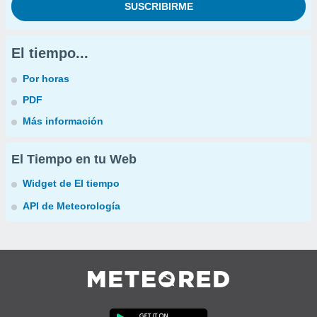
El tiempo...
Por horas
PDF
Más información
El Tiempo en tu Web
Widget de El tiempo
API de Meteorología