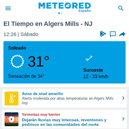
El Tiempo en Algers Mills - NJ
privacidad
12:26
Sábado
...
o de
tiempo.com)
borado por
Soleado
es para
31°
ue la
 que se
e calidad.
Suroeste
eder a este
Sensación de 34°
12
33 km/h
ediante las
opciones:
Aviso de nivel amarillo
ookies y
Alerta moderada por altas temperaturas en Algers Mills
e forma
hoy
d digital
Tormentas muy fuertes
ada, basada
Dejarán lluvias muy intensas, reventones y
pedrisco en las comunidades del norte
mación