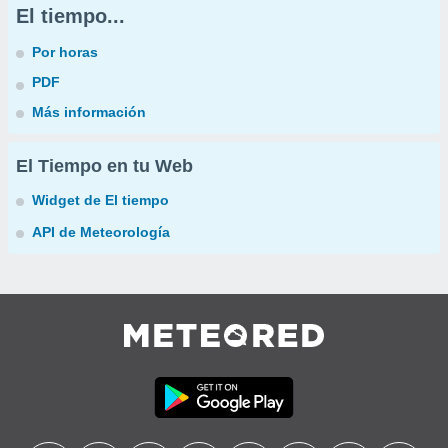
El tiempo...
Por horas
PDF
Más información
El Tiempo en tu Web
Widget de El tiempo
API de Meteorología