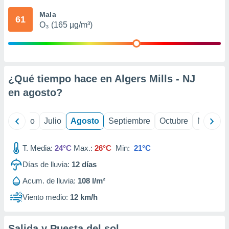
 seleccionar
o.
Mala
61
O₃ (165 µg/m³)
calización
precisa e
ión mediante
, publicidad
¿Qué tiempo hace en Algers Mills - NJ
dos,
en
agosto
?
 publicidad
,
ón de
yo
Junio
Julio
Agosto
Septiembre
Octubre
Noviemb
 desarrollo
s.
T. Media:
24°C
Max.:
26°C
Min:
21°C
tros 1199
ios
Días de lluvia:
12
días
Acum. de lluvia:
108 l/m²
Viento medio:
12 km/h
Salida y Puesta del sol