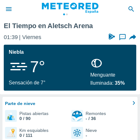
El Tiempo en Aletsch Arena
privacidad
01:39
Viernes
...
o de
tiempo.com)
borado por
Niebla
es para
7°
ue la
 que se
e calidad.
Menguante
eder a este
Sensación de 7°
Iluminada:
35%
ediante las
opciones:
Parte de nieve
ookies y
e forma
Pistas abiertas
Remontes
0 / 90
- / 36
d digital
ada, basada
Km esquiables
Nieve
0 / 111
-
mación