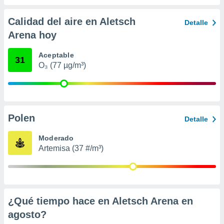
 seleccionar
o.
Calidad del aire en Aletsch
Detalle
calización
Arena hoy
precisa e
ión mediante
Aceptable
31
, publicidad
O₃ (77 µg/m³)
dos,
 publicidad
,
ón de
Polen
Detalle
 desarrollo
s.
Moderado
tros 1199
Artemisa (37 #/m³)
ios
¿Qué tiempo hace en Aletsch Arena en
agosto
?