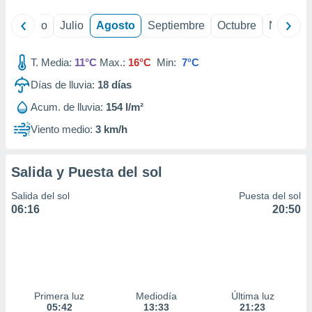
yo
Junio
Julio
Agosto
Septiembre
Octubre
Noviemb
T. Media:
11°C
Max.:
16°C
Min:
7°C
Días de lluvia:
18
días
Acum. de lluvia:
154 l/m²
Viento medio:
3 km/h
Salida y Puesta del sol
Salida del sol
Puesta del sol
06:16
20:50
Primera luz
Mediodía
Última luz
05:42
13:33
21:23