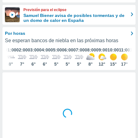
ediante
ecnologías
Previsión para el eclipse
nos permite
Samuel Biener avisa de posibles tormentas y de
estra
un domo de calor en España
ara seguir
e contenido
Por horas
stándares
ACEPTAR
Se esperan bancos de niebla en las próximas horas
sin coste.
Y
01:00
02:00
03:00
04:00
05:00
06:00
07:00
08:00
09:00
10:00
11:00
12:
CONTINUAR
 botón
continuar",
der a la
8°
7°
6°
6°
5°
5°
5°
8°
12°
15°
17°
19
CONFIGURACIÓN
ndo la
 de todas
, ya sean
de nuestros
 nos
 y análisis
tamiento en
b, así como
un perfil
para
ublicidad y