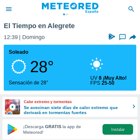
El Tiempo en Alegrete
privacidad
12:39
Domingo
...
o de
tiempo.com)
borado por
Soleado
es para
28°
ue la
 que se
e calidad.
UV
8 ¡Muy Alto!
eder a este
Sensación de 28°
FPS
25-50
ediante las
opciones:
Calor extremo y tormentas
ookies y
Se avecinan siete días de calor extremo que
e forma
derivará en tormentas fuertes
d digital
¡Descarga
GRATIS
la app de
Instalar
ada, basada
Meteored!
mación