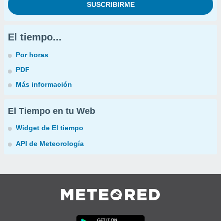
El tiempo...
Por horas
PDF
Más información
El Tiempo en tu Web
Widget de El tiempo
API de Meteorología