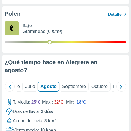
 seleccionar
o.
Polen
Detalle
calización
precisa e
Bajo
ión mediante
Gramíneas (6 #/m³)
, publicidad
dos,
 publicidad
,
¿Qué tiempo hace en Alegrete en
ón de
agosto
?
 desarrollo
s.
tros 1199
yo
Junio
Julio
Agosto
Septiembre
Octubre
Noviemb
ios
T. Media:
25°C
Max.:
32°C
Min:
18°C
Días de lluvia:
2
días
Acum. de lluvia:
8 l/m²
Viento medio:
10 km/h