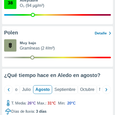
Aceptable
 seleccionar
38
o.
O₃ (94 µg/m³)
calización
precisa e
ión mediante
Polen
, publicidad
Detalle
dos,
Muy bajo
 publicidad
Gramíneas (2 #/m³)
,
ón de
 desarrollo
s.
¿Qué tiempo hace en Aledo en
agosto
?
tros 1199
ios
yo
Junio
Julio
Agosto
Septiembre
Octubre
Noviemb
T. Media:
26°C
Max.:
31°C
Min:
20°C
Días de lluvia:
3
días