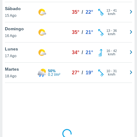
uedes
uestro sitio
Sábado
13
-
41
35°
/
22°
.com. En
km/h
15 Ago
te
 de que
Domingo
talarán
13
-
36
35°
/
21°
km/h
16 Ago
e sean
para
a
Lunes
16
-
42
34°
/
21°
por el sitio
km/h
17 Ago
o se
cookies para
Martes
50%
10
-
31
27°
/
19°
0.2 l/m²
km/h
18 Ago
nto ni para
licidad o
ado, aunque
sualizar
general no
ada. Puedes
 instalación
y acceder a
io web a
ste abono