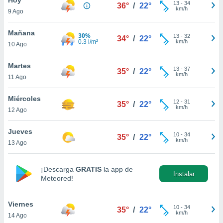
13
-
34
36°
/
22°
km/h
9 Ago
do en
 mismo.
sultar más
Mañana
30%
13
-
32
34°
/
22°
 en nuestra
0.3 l/m²
km/h
10 Ago
 Cookies
y
ualquier
Martes
13
-
37
35°
/
22°
km/h
11 Ago
ento
 botón
ación de
Miércoles
12
-
31
35°
/
22°
kies
km/h
12 Ago
 disponible
e nuestra
Jueves
10
-
34
.
35°
/
22°
km/h
13 Ago
IVAMENTE,
¡Descarga
GRATIS
la app de
Instalar
Meteored!
as
 a cookies
Viernes
 no aceptar
10
-
34
35°
/
22°
km/h
14 Ago
ón de