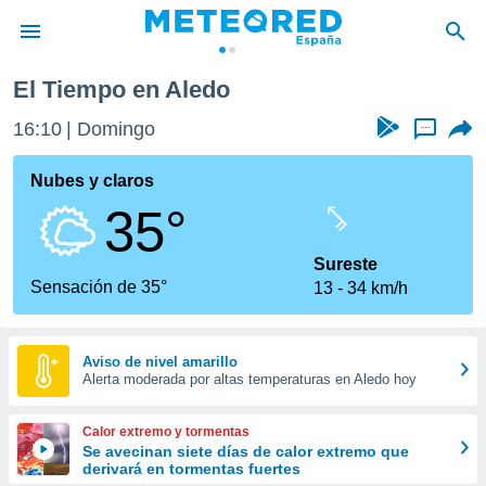
El Tiempo en Aledo
privacidad
16:10
Domingo
...
o de
tiempo.com)
borado por
Nubes y claros
es para
35°
ue la
 que se
e calidad.
Sureste
eder a este
Sensación de 35°
13
34 km/h
ediante las
opciones:
ookies y
Aviso de nivel amarillo
Alerta moderada por altas temperaturas en Aledo hoy
e forma
d digital
Calor extremo y tormentas
ada, basada
Se avecinan siete días de calor extremo que
derivará en tormentas fuertes
mación