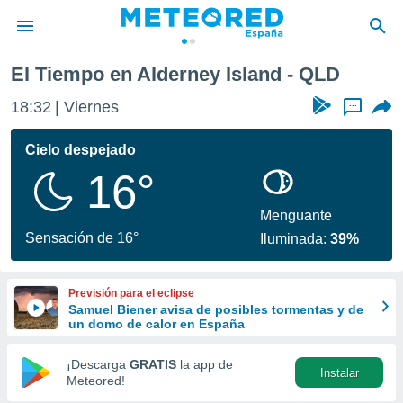
El Tiempo en Alderney Island - QLD
privacidad
18:32
Viernes
...
o de
tiempo.com)
borado por
Cielo despejado
es para
16°
ue la
 que se
e calidad.
Menguante
eder a este
Sensación de 16°
Iluminada:
39%
ediante las
opciones:
Previsión para el eclipse
ookies y
Samuel Biener avisa de posibles tormentas y de
e forma
un domo de calor en España
d digital
¡Descarga
GRATIS
la app de
Instalar
ada, basada
Meteored!
mación