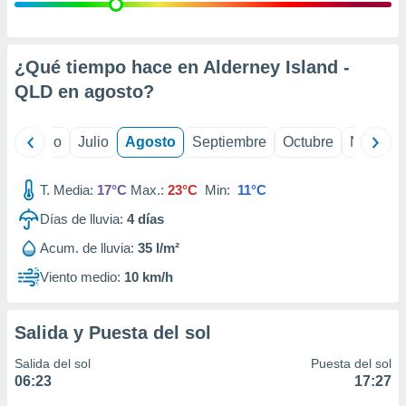
 seleccionar
o.
calización
precisa e
¿Qué tiempo hace en Alderney Island -
ión mediante
QLD en
agosto
?
, publicidad
yo
Junio
Julio
Agosto
Septiembre
Octubre
Noviemb
dos,
 publicidad
,
T. Media:
17°C
Max.:
23°C
Min:
11°C
ón de
Días de lluvia:
4
días
 desarrollo
s.
Acum. de lluvia:
35 l/m²
tros 1199
Viento medio:
10 km/h
ios
Salida y Puesta del sol
Salida del sol
Puesta del sol
06:23
17:27