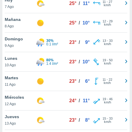
11
-
27
25°
/
11°
km/h
7 Ago
do en
 mismo.
sultar más
Mañana
12
-
29
25°
/
10°
 en nuestra
km/h
8 Ago
 Cookies
y
ualquier
Domingo
30%
13
-
33
23°
/
9°
0.1 l/m²
km/h
9 Ago
ento
 botón
ación de
Lunes
80%
19
-
50
23°
/
10°
kies
1.4 l/m²
km/h
10 Ago
 disponible
e nuestra
Martes
11
-
22
.
23°
/
6°
km/h
11 Ago
IVAMENTE,
Miércoles
19
-
46
24°
/
11°
km/h
12 Ago
as
 a cookies
Jueves
15
-
33
23°
/
8°
km/h
 no aceptar
13 Ago
ón de