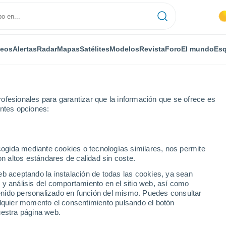
deos
Alertas
Radar
Mapas
Satélites
Modelos
Revista
Foro
El mundo
Esq
ofesionales para garantizar que la información que se ofrece es
entes opciones:
ley
ecogida mediante cookies o tecnologías similares, nos permite
on altos estándares de calidad sin coste.
eb aceptando la instalación de todas las cookies, ya sean
 y análisis del comportamiento en el sitio web, así como
...
ntenido personalizado en función del mismo. Puedes consultar
alquier momento el consentimiento pulsando el botón
Por horas
uestra página web.
Intervalos nubosos en las
próximas horas