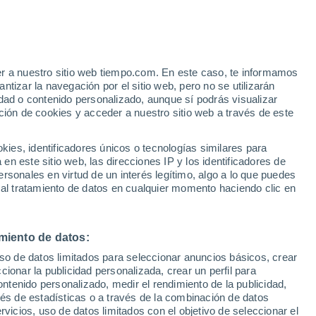
er a nuestro sitio web tiempo.com. En este caso, te informamos
h
tizar la navegación por el sitio web, pero no se utilizarán
dad o contenido personalizado, aunque sí podrás visualizar
ción de cookies y acceder a nuestro sitio web a través de este
es, identificadores únicos o tecnologías similares para
n este sitio web, las direcciones IP y los identificadores de
rsonales en virtud de un interés legítimo, algo a lo que puedes
e nubosidad
Radar de lluvia
Satélites
Modelos
 al tratamiento de datos en cualquier momento haciendo clic en
miento de datos:
Lunes
Martes
Miércoles
Jueves
uso de datos limitados para seleccionar anuncios básicos, crear
10 Ago
11 Ago
12 Ago
13 Ago
ccionar la publicidad personalizada, crear un perfil para
ontenido personalizado, medir el rendimiento de la publicidad,
vés de estadísticas o a través de la combinación de datos
rvicios, uso de datos limitados con el objetivo de seleccionar el