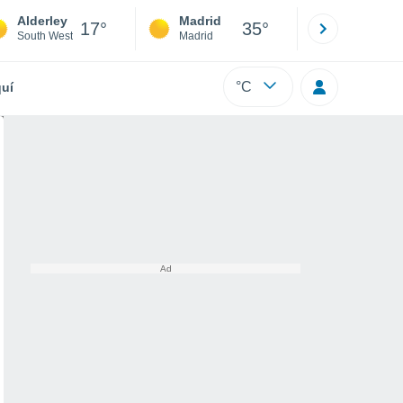
Alderley
Madrid
Barcelona
17°
35°
South West
Madrid
Barcelona
°C
uí