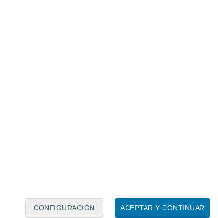
Calendario lunar
Lun
Mar
Mié
Jue
Vie
Sáb
Dom
7
8
9
10
11
12
13
14
15
16
17
18
19
20
CONFIGURACIÓN
ACEPTAR Y CONTINUAR