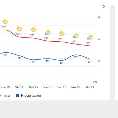
6
32°
28°
27°
26°
4
25°
24°
23°
19°
17°
17°
2
15°
14°
14°
14°
l/m²
Jue
13
Vie
14
Sáb
15
Dom
16
Lun
17
Mar
18
Mié
19
Mínima
Precipitación