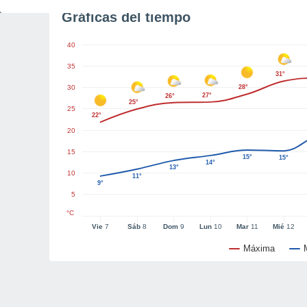
Gráficas del tiempo
40
35
31°
30
28°
27°
26°
25°
25
22°
20
15
15°
15°
14°
13°
10
11°
9°
5
°C
Vie
7
Sáb
8
Dom
9
Lun
10
Mar
11
Mié
12
Máxima