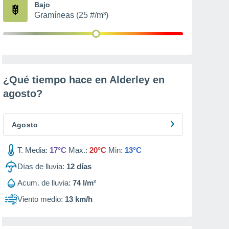
Bajo
Gramíneas (25 #/m³)
¿Qué tiempo hace en Alderley en
agosto
?
Agosto
T. Media:
17°C
Max.:
20°C
Min:
13°C
Días de lluvia:
12
días
Acum. de lluvia:
74 l/m²
Viento medio:
13 km/h