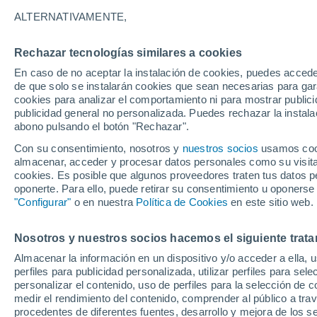
20°
ALTERNATIVAMENTE,
Rechazar tecnologías similares a cookies
Suroeste
En caso de no aceptar la instalación de cookies, puedes acced
Sensación de 20°
8
-
17 km/
de que solo se instalarán cookies que sean necesarias para garan
cookies para analizar el comportamiento ni para mostrar publici
publicidad general no personalizada. Puedes rechazar la instala
abono pulsando el botón "Rechazar".
Tormentas fuertes
Esta tarde las tormentas dejarán fenómenos
Con su consentimiento, nosotros y
nuestros socios
usamos cooki
adversos en 6 comunidades
almacenar, acceder y procesar datos personales como su visita e
cookies. Es posible que algunos proveedores traten tus datos pe
El Tiempo 1 - 7 días
Por horas
Actualidad
Mapa d
oponerte. Para ello, puede retirar su consentimiento u oponerse
"Configurar"
o en nuestra
Política de Cookies
en este sitio web.
Nosotros y nuestros socios hacemos el siguiente trata
Mañana
Domingo
Hoy
Almacenar la información en un dispositivo y/o acceder a ella, 
8 Ago
9 Ago
7 Ago
perfiles para publicidad personalizada, utilizar perfiles para sele
personalizar el contenido, uso de perfiles para la selección de c
medir el rendimiento del contenido, comprender al público a tra
procedentes de diferentes fuentes, desarrollo y mejora de los se