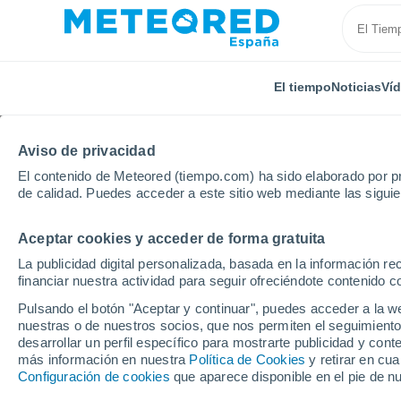
El tiempo
Noticias
Ví
Aviso de privacidad
El contenido de Meteored (tiempo.com) ha sido elaborado por pr
de calidad. Puedes acceder a este sitio web mediante las sigui
Aceptar cookies y acceder de forma gratuita
Inicio
Reino Unido
Sudoeste de Inglaterra
Alder
La publicidad digital personalizada, basada en la información r
financiar nuestra actividad para seguir ofreciéndote contenido c
El Tiempo en Alderley
Pulsando el botón "Aceptar y continuar", puedes acceder a la w
nuestras o de nuestros socios, que nos permiten el seguimiento
20:05
Viernes
desarrollar un perfil específico para mostrarte publicidad y co
más información en nuestra
Política de Cookies
y retirar en cu
Configuración de cookies
que aparece disponible en el pie de n
Soleado