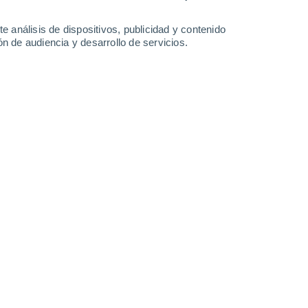
27°
/
14°
28°
/
15°
31°
/
15°
32°
/
19°
e análisis de dispositivos, publicidad y contenido
n de audiencia y desarrollo de servicios.
-
24
km/h
16
-
33
km/h
14
-
30
km/h
16
-
32
km/h
to
s
Suroeste
2 Bajo
°
10
-
24 km/h
FPS:
no
s
Suroeste
1 Bajo
°
9
-
24 km/h
FPS:
no
s
Suroeste
0 Bajo
°
8
-
21 km/h
FPS:
no
Suroeste
0 Bajo
°
8
-
17 km/h
FPS:
no