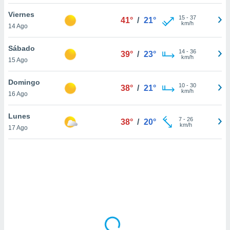
uedes
uestro sitio
Viernes
15
-
37
41°
/
21°
.com. En
km/h
14 Ago
te
 de que
Sábado
talarán
14
-
36
39°
/
23°
km/h
15 Ago
e sean
para
a
Domingo
10
-
30
38°
/
21°
por el sitio
km/h
16 Ago
o se
cookies para
Lunes
7
-
26
38°
/
20°
km/h
17 Ago
nto ni para
licidad o
ado, aunque
sualizar
general no
ada. Puedes
 instalación
y acceder a
io web a
ste abono