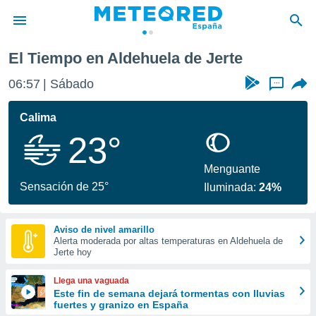
te
El Tiempo en Aldehuela de Jerte
privacidad
06:57
Sábado
...
o de
tiempo.com)
borado por
Calima
es para
23°
ue la
 que se
e calidad.
Menguante
eder a este
Sensación de 25°
Iluminada:
24%
ediante las
opciones:
Aviso de nivel amarillo
ookies y
Alerta moderada por altas temperaturas en Aldehuela de
e forma
Jerte hoy
d digital
Llega una vaguada
ada, basada
Este fin de semana dejará tormentas con lluvias
fuertes y granizo en España
mación