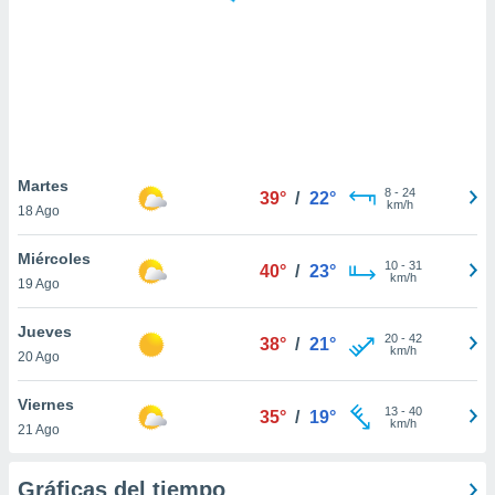
 botón
.
nto,
cios
kies,
ores únicos
Martes
8
-
24
as similares
39°
/
22°
km/h
18 Ago
nar,
rocesar
Miércoles
onales como
10
-
31
40°
/
23°
km/h
 este sitio
19 Ago
recciones IP
ficadores de
Jueves
20
-
42
38°
/
21°
 posible
km/h
20 Ago
s
 traten tus
Viernes
nales en
13
-
40
35°
/
19°
km/h
 interés
21 Ago
go a lo que
nerte. Para
Gráficas del tiempo
retirar su