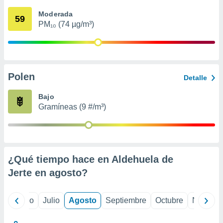
 seleccionar
o.
Moderada
59
PM₁₀ (74 µg/m³)
calización
precisa e
ión mediante
, publicidad
Polen
Detalle
dos,
 publicidad
Bajo
,
Gramíneas (9 #/m³)
ón de
 desarrollo
s.
tros 1199
ios
¿Qué tiempo hace en Aldehuela de
Jerte en
agosto
?
yo
Junio
Julio
Agosto
Septiembre
Octubre
Noviemb